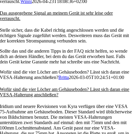
verrauscht.
Winni
2026-04-23T18:08:36+02:00
Das ausgegebene Signal an meinem Gerät ist sehr leise oder
verrauscht.
Stelle sicher, dass die Kabel richtig angeschlossen werden und die
richtigen Signale zugeführt werden. Desweiteren muss das Gerät mit
der korrekten Stromspannung verbunden sein.
Sollte das und die anderen Tipps in der FAQ nicht helfen, so wende
dich an deinen Händler, bei dem du das Gerät erworben hast. Falls
dein Gerät keine Garantie mehr hat schreibe uns eine Nachricht.
Wofür sind die vier Löcher am Gehäuseboden? Lässt sich daran eine
VESA-Halterung anschließen?
Britta
2026-03-05T10:24:51+01:00
Wofür sind die vier Löcher am Gehäuseboden? Lässt sich daran eine
VESA-Halterung anschließen?
Iridium und neuere Revisionen von Kyra verfügen über eine VESA
75-Aufnahme am Gehäuseboden. Dieser Standard wird üblicherweise
von Bildschirmen benutzt. Die meisten VESA-Halterungen
unterstützen zwei Standards auf einmal: den mit 75mm und den mit
100mm Lochmittenabstand. Ans Gerät passt nur eine VESA-
Halterung, die nur 75mm hat. Ansonsten ist die Platte zu groß, um in