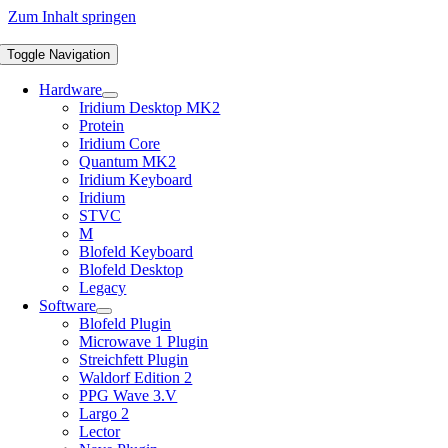
Zum Inhalt springen
Toggle Navigation
Hardware
Iridium Desktop MK2
Protein
Iridium Core
Quantum MK2
Iridium Keyboard
Iridium
STVC
M
Blofeld Keyboard
Blofeld Desktop
Legacy
Software
Blofeld Plugin
Microwave 1 Plugin
Streichfett Plugin
Waldorf Edition 2
PPG Wave 3.V
Largo 2
Lector