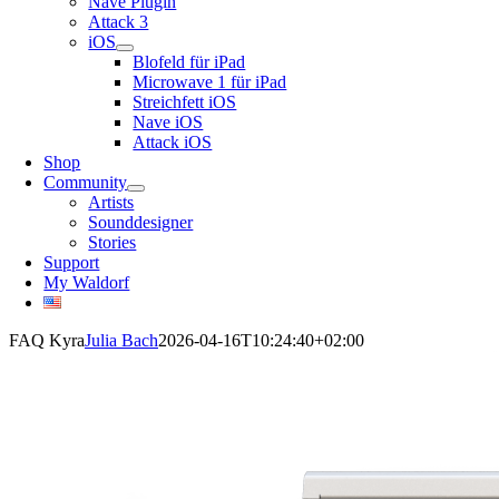
Nave Plugin
Attack 3
iOS
Blofeld für iPad
Microwave 1 für iPad
Streichfett iOS
Nave iOS
Attack iOS
Shop
Community
Artists
Sounddesigner
Stories
Support
My Waldorf
FAQ Kyra
Julia Bach
2026-04-16T10:24:40+02:00