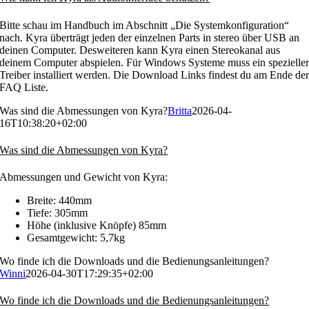
Bitte schau im Handbuch im Abschnitt „Die Systemkonfiguration“
nach. Kyra überträgt jeden der einzelnen Parts in stereo über USB an
deinen Computer. Desweiteren kann Kyra einen Stereokanal aus
deinem Computer abspielen. Für Windows Systeme muss ein spezielle
Treiber installiert werden. Die Download Links findest du am Ende de
FAQ Liste.
Was sind die Abmessungen von Kyra?
Britta
2026-04-
16T10:38:20+02:00
Was sind die Abmessungen von Kyra?
Abmessungen und Gewicht von Kyra:
Breite: 440mm
Tiefe: 305mm
Höhe (inklusive Knöpfe) 85mm
Gesamtgewicht: 5,7kg
Wo finde ich die Downloads und die Bedienungsanleitungen?
Winni
2026-04-30T17:29:35+02:00
Wo finde ich die Downloads und die Bedienungsanleitungen?