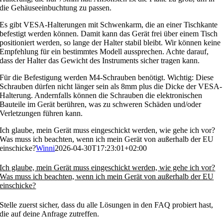
die Gehäuseeinbuchtung zu passen.
Es gibt VESA-Halterungen mit Schwenkarm, die an einer Tischkante
befestigt werden können. Damit kann das Gerät frei über einem Tisch
positioniert werden, so lange der Halter stabil bleibt. Wir können keine
Empfehlung für ein bestimmtes Modell aussprechen. Achte darauf,
dass der Halter das Gewicht des Instruments sicher tragen kann.
Für die Befestigung werden M4-Schrauben benötigt. Wichtig: Diese
Schrauben dürfen nicht länger sein als 8mm plus die Dicke der VESA-
Halterung. Andernfalls können die Schrauben die elektronischen
Bauteile im Gerät berühren, was zu schweren Schäden und/oder
Verletzungen führen kann.
Ich glaube, mein Gerät muss eingeschickt werden, wie gehe ich vor?
Was muss ich beachten, wenn ich mein Gerät von außerhalb der EU
einschicke?
Winni
2026-04-30T17:23:01+02:00
Ich glaube, mein Gerät muss eingeschickt werden, wie gehe ich vor?
Was muss ich beachten, wenn ich mein Gerät von außerhalb der EU
einschicke?
Stelle zuerst sicher, dass du alle Lösungen in den FAQ probiert hast,
die auf deine Anfrage zutreffen.