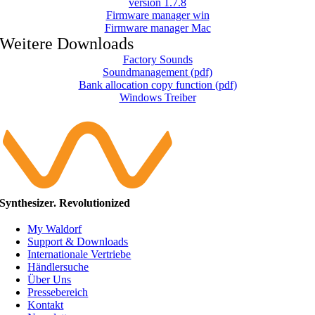
version 1.7.8
Firmware manager win
Firmware manager Mac
Weitere Downloads
Factory Sounds
Soundmanagement (pdf)
Bank allocation copy function (pdf)
Windows Treiber
Synthesizer. Revolutionized
My Waldorf
Support & Downloads
Internationale Vertriebe
Händlersuche
Über Uns
Pressebereich
Kontakt