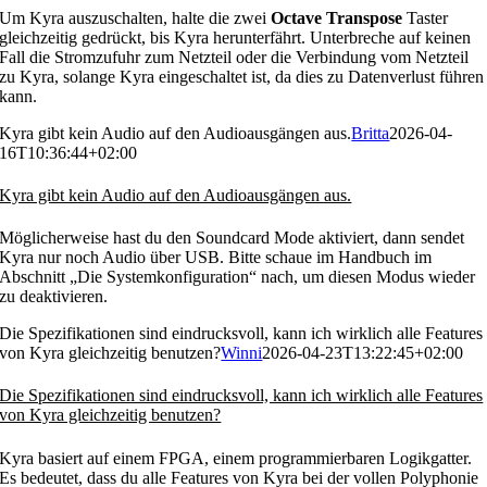
Um Kyra auszuschalten, halte die zwei
Octave Transpose
Taster
gleichzeitig gedrückt, bis Kyra herunterfährt. Unterbreche auf keinen
Fall die Stromzufuhr zum Netzteil oder die Verbindung vom Netzteil
zu Kyra, solange Kyra eingeschaltet ist, da dies zu Datenverlust führen
kann.
Kyra gibt kein Audio auf den Audioausgängen aus.
Britta
2026-04-
16T10:36:44+02:00
Kyra gibt kein Audio auf den Audioausgängen aus.
Möglicherweise hast du den Soundcard Mode aktiviert, dann sendet
Kyra nur noch Audio über USB. Bitte schaue im Handbuch im
Abschnitt „Die Systemkonfiguration“ nach, um diesen Modus wieder
zu deaktivieren.
Die Spezifikationen sind eindrucksvoll, kann ich wirklich alle Features
von Kyra gleichzeitig benutzen?
Winni
2026-04-23T13:22:45+02:00
Die Spezifikationen sind eindrucksvoll, kann ich wirklich alle Features
von Kyra gleichzeitig benutzen?
Kyra basiert auf einem FPGA, einem programmierbaren Logikgatter.
Es bedeutet, dass du alle Features von Kyra bei der vollen Polyphonie