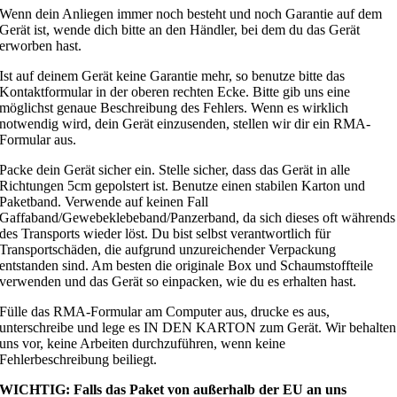
Wenn dein Anliegen immer noch besteht und noch Garantie auf dem
Gerät ist, wende dich bitte an den Händler, bei dem du das Gerät
erworben hast.
Ist auf deinem Gerät keine Garantie mehr, so benutze bitte das
Kontaktformular in der oberen rechten Ecke. Bitte gib uns eine
möglichst genaue Beschreibung des Fehlers. Wenn es wirklich
notwendig wird, dein Gerät einzusenden, stellen wir dir ein RMA-
Formular aus.
Packe dein Gerät sicher ein. Stelle sicher, dass das Gerät in alle
Richtungen 5cm gepolstert ist. Benutze einen stabilen Karton und
Paketband. Verwende auf keinen Fall
Gaffaband/Gewebeklebeband/Panzerband, da sich dieses oft währends
des Transports wieder löst. Du bist selbst verantwortlich für
Transportschäden, die aufgrund unzureichender Verpackung
entstanden sind. Am besten die originale Box und Schaumstoffteile
verwenden und das Gerät so einpacken, wie du es erhalten hast.
Fülle das RMA-Formular am Computer aus, drucke es aus,
unterschreibe und lege es IN DEN KARTON zum Gerät. Wir behalten
uns vor, keine Arbeiten durchzuführen, wenn keine
Fehlerbeschreibung beiliegt.
WICHTIG: Falls das Paket von außerhalb der EU an uns