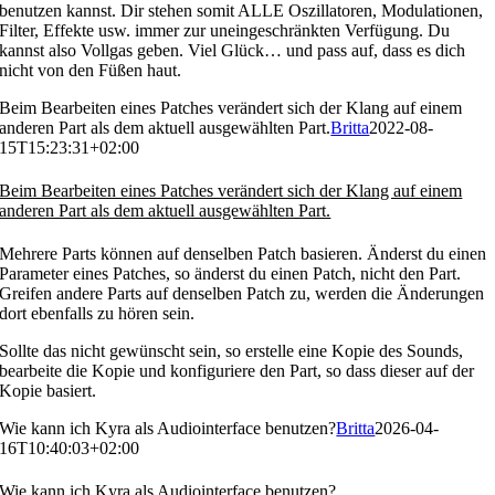
benutzen kannst. Dir stehen somit ALLE Oszillatoren, Modulationen,
Filter, Effekte usw. immer zur uneingeschränkten Verfügung. Du
kannst also Vollgas geben. Viel Glück… und pass auf, dass es dich
nicht von den Füßen haut.
Beim Bearbeiten eines Patches verändert sich der Klang auf einem
anderen Part als dem aktuell ausgewählten Part.
Britta
2022-08-
15T15:23:31+02:00
Beim Bearbeiten eines Patches verändert sich der Klang auf einem
anderen Part als dem aktuell ausgewählten Part.
Mehrere Parts können auf denselben Patch basieren. Änderst du einen
Parameter eines Patches, so änderst du einen Patch, nicht den Part.
Greifen andere Parts auf denselben Patch zu, werden die Änderungen
dort ebenfalls zu hören sein.
Sollte das nicht gewünscht sein, so erstelle eine Kopie des Sounds,
bearbeite die Kopie und konfiguriere den Part, so dass dieser auf der
Kopie basiert.
Wie kann ich Kyra als Audiointerface benutzen?
Britta
2026-04-
16T10:40:03+02:00
Wie kann ich Kyra als Audiointerface benutzen?