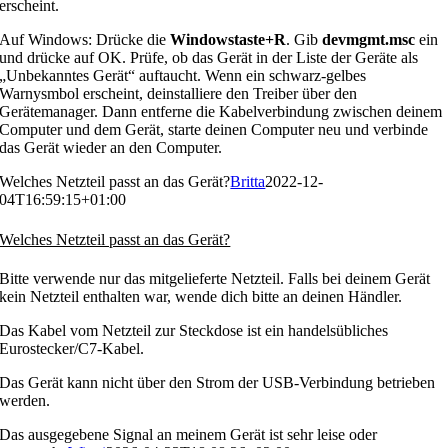
erscheint.
Auf Windows: Drücke die
Windowstaste+R
. Gib
devmgmt.msc
ein
und drücke auf OK. Prüfe, ob das Gerät in der Liste der Geräte als
„Unbekanntes Gerät“ auftaucht. Wenn ein schwarz-gelbes
Warnysmbol erscheint, deinstalliere den Treiber über den
Gerätemanager. Dann entferne die Kabelverbindung zwischen deinem
Computer und dem Gerät, starte deinen Computer neu und verbinde
das Gerät wieder an den Computer.
Welches Netzteil passt an das Gerät?
Britta
2022-12-
04T16:59:15+01:00
Welches Netzteil passt an das Gerät?
Bitte verwende nur das mitgelieferte Netzteil. Falls bei deinem Gerät
kein Netzteil enthalten war, wende dich bitte an deinen Händler.
Das Kabel vom Netzteil zur Steckdose ist ein handelsübliches
Eurostecker/C7-Kabel.
Das Gerät kann nicht über den Strom der USB-Verbindung betrieben
werden.
Das ausgegebene Signal an meinem Gerät ist sehr leise oder