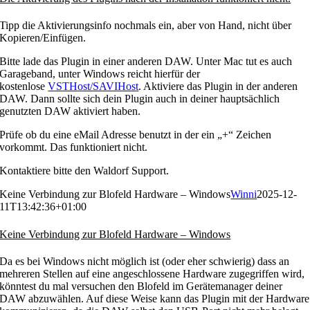
Tipp die Aktivierungsinfo nochmals ein, aber von Hand, nicht über
Kopieren/Einfügen.
Bitte lade das Plugin in einer anderen DAW. Unter Mac tut es auch
Garageband, unter Windows reicht hierfür der
kostenlose
VSTHost/SAVIHost
. Aktiviere das Plugin in der anderen
DAW. Dann sollte sich dein Plugin auch in deiner hauptsächlich
genutzten DAW aktiviert haben.
Prüfe ob du eine eMail Adresse benutzt in der ein „+“ Zeichen
vorkommt. Das funktioniert nicht.
Kontaktiere bitte den Waldorf Support.
Keine Verbindung zur Blofeld Hardware – Windows
Winni
2025-12-
11T13:42:36+01:00
Keine Verbindung zur Blofeld Hardware – Windows
Da es bei Windows nicht möglich ist (oder eher schwierig) dass an
mehreren Stellen auf eine angeschlossene Hardware zugegriffen wird,
könntest du mal versuchen den Blofeld im Gerätemanager deiner
DAW abzuwählen. Auf diese Weise kann das Plugin mit der Hardware