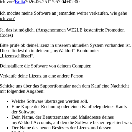
ich vor?
Britta
2026-06-25T15:57:04+02:00
Ich möchte meine Software an jemanden weiter verkaufen, wie gehe
ich vor?
Ja, das ist möglich. (Ausgenommen WE2LE kostenfreie Promotion
Codes)
Bitte prüfe ob deineLizenz in unserem aktuellen System vorhanden ist.
Diese findest du in deinem „myWaldorf“ Konto unter
„Lizenzschlüssel“.
Deinstalliere die Software von deinem Computer.
Verkaufe deine Lizenz an eine andere Person.
Schicke uns über das Supportformular nach dem Kauf eine Nachricht
mit folgenden Angaben:
Welche Software übertragen werden soll.
Eine Kopie der Rechnung oder einen Kaufbeleg deines Kaufs
der Software.
Dein Name, der Benutzername und Mailadresse deines
myWaldorf Accounts, auf den die Software bisher registriert war
Der Name des neuen Besitzers der Lizenz und dessen