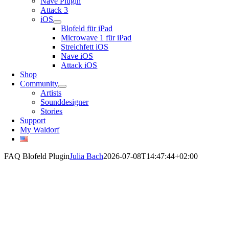
Nave Plugin
Attack 3
iOS
Blofeld für iPad
Microwave 1 für iPad
Streichfett iOS
Nave iOS
Attack iOS
Shop
Community
Artists
Sounddesigner
Stories
Support
My Waldorf
FAQ Blofeld Plugin
Julia Bach
2026-07-08T14:47:44+02:00