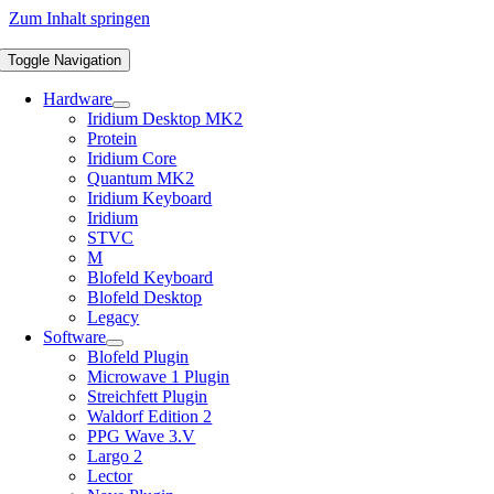
Zum Inhalt springen
Toggle Navigation
Hardware
Iridium Desktop MK2
Protein
Iridium Core
Quantum MK2
Iridium Keyboard
Iridium
STVC
M
Blofeld Keyboard
Blofeld Desktop
Legacy
Software
Blofeld Plugin
Microwave 1 Plugin
Streichfett Plugin
Waldorf Edition 2
PPG Wave 3.V
Largo 2
Lector