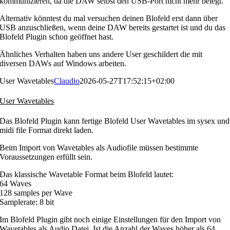
kommunizieren, da die DAW selbst den USB-Port nicht mehr belegt.
Alternativ könntest du mal versuchen deinen Blofeld erst dann über
USB anzuschließen, wenn deine DAW bereits gestartet ist und du das
Blofeld Plugin schon geöffnet hast.
Ähnliches Verhalten haben uns andere User geschildert die mit
diversen DAWs auf Windows arbeiten.
User Wavetables
Claudio
2026-05-27T17:52:15+02:00
User Wavetables
Das Blofeld Plugin kann fertige Blofeld User Wavetables im sysex und
midi file Format direkt laden.
Beim Import von Wavetables als Audiofile müssen bestimmte
Voraussetzungen erfüllt sein.
Das klassische Wavetable Format beim Blofeld lautet:
64 Waves
128 samples per Wave
Samplerate: 8 bit
Im Blofeld Plugin gibt noch einige Einstellungen für den Import von
Wavetables als Audio Datei. Ist die Anzahl der Waves höher als 64,