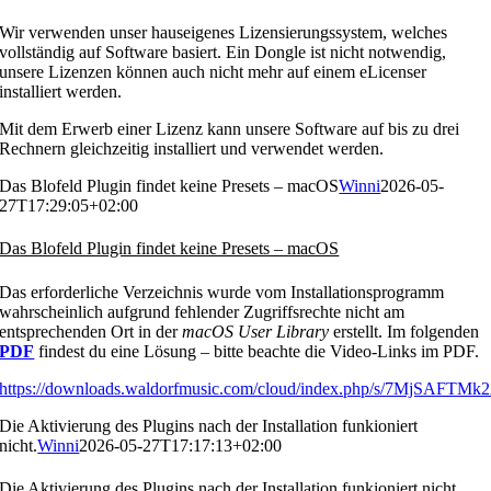
Wir verwenden unser hauseigenes Lizensierungssystem, welches
vollständig auf Software basiert. Ein Dongle ist nicht notwendig,
unsere Lizenzen können auch nicht mehr auf einem eLicenser
installiert werden.
Mit dem Erwerb einer Lizenz kann unsere Software auf bis zu drei
Rechnern gleichzeitig installiert und verwendet werden.
Das Blofeld Plugin findet keine Presets – macOS
Winni
2026-05-
27T17:29:05+02:00
Das Blofeld Plugin findet keine Presets – macOS
Das erforderliche Verzeichnis wurde vom Installationsprogramm
wahrscheinlich aufgrund fehlender Zugriffsrechte nicht am
entsprechenden Ort in der
macOS
User Library
erstellt. Im folgenden
PDF
findest du eine Lösung – bitte beachte die Video-Links im PDF.
https://downloads.waldorfmusic.com/cloud/index.php/s/7MjSAFTM
Die Aktivierung des Plugins nach der Installation funkioniert
nicht.
Winni
2026-05-27T17:17:13+02:00
Die Aktivierung des Plugins nach der Installation funkioniert nicht.