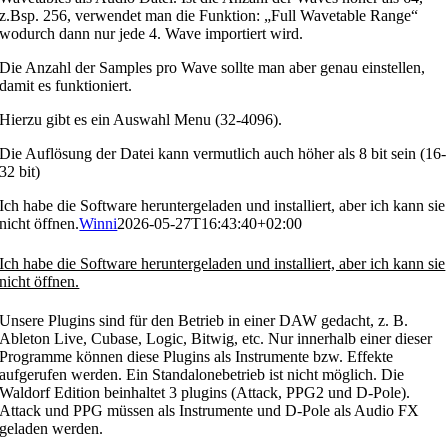
z.Bsp. 256, verwendet man die Funktion: „Full Wavetable Range“
wodurch dann nur jede 4. Wave importiert wird.
Die Anzahl der Samples pro Wave sollte man aber genau einstellen,
damit es funktioniert.
Hierzu gibt es ein Auswahl Menu (32-4096).
Die Auflösung der Datei kann vermutlich auch höher als 8 bit sein (16-
32 bit)
Ich habe die Software heruntergeladen und installiert, aber ich kann sie
nicht öffnen.
Winni
2026-05-27T16:43:40+02:00
Ich habe die Software heruntergeladen und installiert, aber ich kann sie
nicht öffnen.
Unsere Plugins sind für den Betrieb in einer DAW gedacht, z. B.
Ableton Live, Cubase, Logic, Bitwig, etc. Nur innerhalb einer dieser
Programme können diese Plugins als Instrumente bzw. Effekte
aufgerufen werden. Ein Standalonebetrieb ist nicht möglich. Die
Waldorf Edition beinhaltet 3 plugins (Attack, PPG2 und D-Pole).
Attack und PPG müssen als Instrumente und D-Pole als Audio FX
geladen werden.