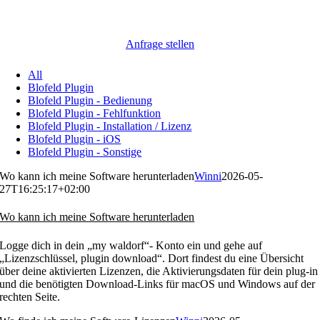
Anfrage stellen
All
Blofeld Plugin
Blofeld Plugin - Bedienung
Blofeld Plugin - Fehlfunktion
Blofeld Plugin - Installation / Lizenz
Blofeld Plugin - iOS
Blofeld Plugin - Sonstige
Wo kann ich meine Software herunterladen
Winni
2026-05-
27T16:25:17+02:00
Wo kann ich meine Software herunterladen
Logge dich in dein „my waldorf“- Konto ein und gehe auf
„Lizenzschlüssel, plugin download“. Dort findest du eine Übersicht
über deine aktivierten Lizenzen, die Aktivierungsdaten für dein plug-in
und die benötigten Download-Links für macOS und Windows auf der
rechten Seite.