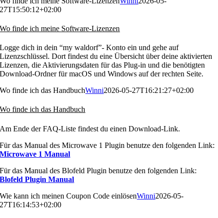
Wo finde ich meine Software-Lizenzen
Winni
2026-05-
27T15:50:12+02:00
Wo finde ich meine Software-Lizenzen
Logge dich in dein “my waldorf”- Konto ein und gehe auf
Lizenzschlüssel. Dort findest du eine Übersicht über deine aktivierten
Lizenzen, die Aktivierungsdaten für das Plug-in und die benötigten
Download-Ordner für macOS und Windows auf der rechten Seite.
Wo finde ich das Handbuch
Winni
2026-05-27T16:21:27+02:00
Wo finde ich das Handbuch
Am Ende der FAQ-Liste findest du einen Download-Link.
Für das Manual des Microwave 1 Plugin benutze den folgenden Link:
Microwave 1 Manual
Für das Manual des Blofeld Plugin benutze den folgenden Link:
Blofeld Plugin Manual
Wie kann ich meinen Coupon Code einlösen
Winni
2026-05-
27T16:14:53+02:00