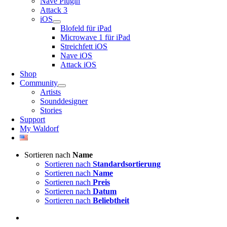
Nave Plugin
Attack 3
iOS
Blofeld für iPad
Microwave 1 für iPad
Streichfett iOS
Nave iOS
Attack iOS
Shop
Community
Artists
Sounddesigner
Stories
Support
My Waldorf
Sortieren nach
Name
Sortieren nach
Standardsortierung
Sortieren nach
Name
Sortieren nach
Preis
Sortieren nach
Datum
Sortieren nach
Beliebtheit