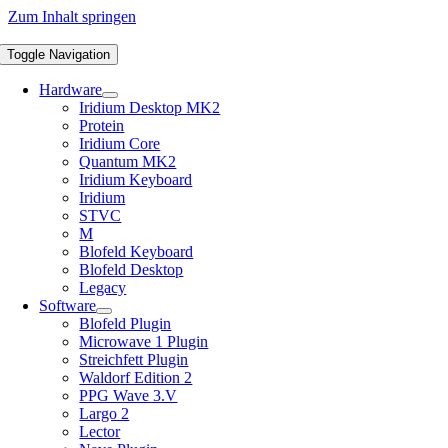
Zum Inhalt springen
Toggle Navigation
Hardware
Iridium Desktop MK2
Protein
Iridium Core
Quantum MK2
Iridium Keyboard
Iridium
STVC
M
Blofeld Keyboard
Blofeld Desktop
Legacy
Software
Blofeld Plugin
Microwave 1 Plugin
Streichfett Plugin
Waldorf Edition 2
PPG Wave 3.V
Largo 2
Lector