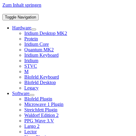
Zum Inhalt springen
Toggle Navigation
Hardware
Iridium Desktop MK2
Protein
Iridium Core
Quantum MK2
Iridium Keyboard
Iridium
STVC
M
Blofeld Keyboard
Blofeld Desktop
Legacy
Software
Blofeld Plugin
Microwave 1 Plugin
Streichfett Plugin
Waldorf Edition 2
PPG Wave 3.V
Largo 2
Lector