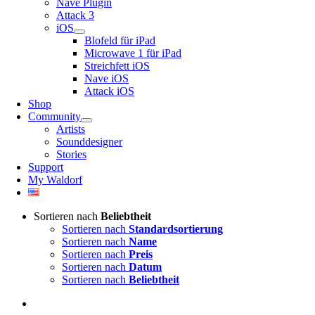
Nave Plugin
Attack 3
iOS
Blofeld für iPad
Microwave 1 für iPad
Streichfett iOS
Nave iOS
Attack iOS
Shop
Community
Artists
Sounddesigner
Stories
Support
My Waldorf
Sortieren nach
Beliebtheit
Sortieren nach
Standardsortierung
Sortieren nach
Name
Sortieren nach
Preis
Sortieren nach
Datum
Sortieren nach
Beliebtheit