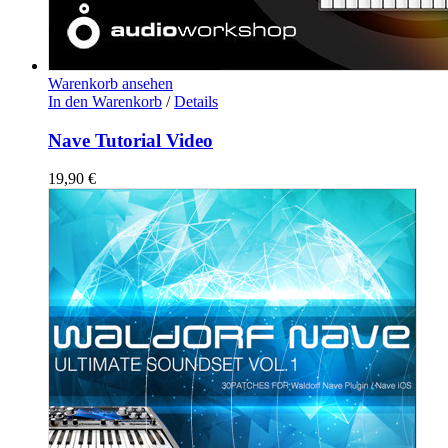
Warenkorb ansehen
In den Warenkorb
/
Details
Nave Tutorial Video
19,90
€