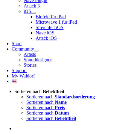
Nave Plugin
Attack 3
iOS
Blofeld für iPad
Microwave 1 für iPad
Streichfett iOS
Nave iOS
Attack iOS
Shop
Community
Artists
Sounddesigner
Stories
Support
My Waldorf
Sortieren nach
Beliebtheit
Sortieren nach
Standardsortierung
Sortieren nach
Name
Sortieren nach
Preis
Sortieren nach
Datum
Sortieren nach
Beliebtheit