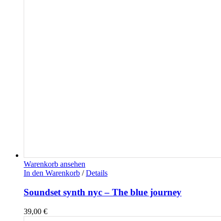
Warenkorb ansehen
In den Warenkorb
/
Details
Soundset synth nyc – The blue journey
39,00
€