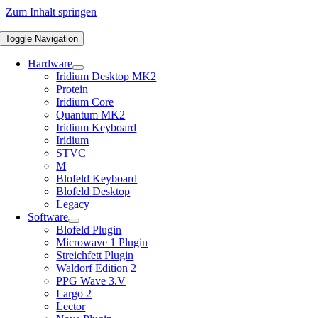
Zum Inhalt springen
Toggle Navigation
Hardware
Iridium Desktop MK2
Protein
Iridium Core
Quantum MK2
Iridium Keyboard
Iridium
STVC
M
Blofeld Keyboard
Blofeld Desktop
Legacy
Software
Blofeld Plugin
Microwave 1 Plugin
Streichfett Plugin
Waldorf Edition 2
PPG Wave 3.V
Largo 2
Lector