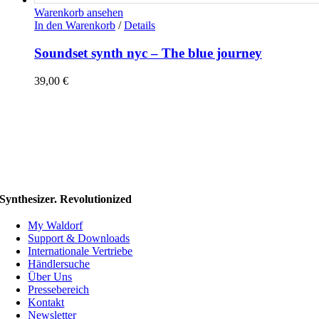
Warenkorb ansehen
In den Warenkorb
/
Details
Soundset synth nyc – The blue journey
39,00
€
Synthesizer. Revolutionized
My Waldorf
Support & Downloads
Internationale Vertriebe
Händlersuche
Über Uns
Pressebereich
Kontakt
Newsletter