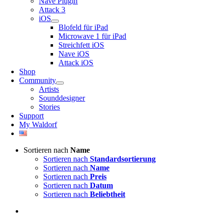
Nave Plugin
Attack 3
iOS
Blofeld für iPad
Microwave 1 für iPad
Streichfett iOS
Nave iOS
Attack iOS
Shop
Community
Artists
Sounddesigner
Stories
Support
My Waldorf
Sortieren nach
Name
Sortieren nach
Standardsortierung
Sortieren nach
Name
Sortieren nach
Preis
Sortieren nach
Datum
Sortieren nach
Beliebtheit