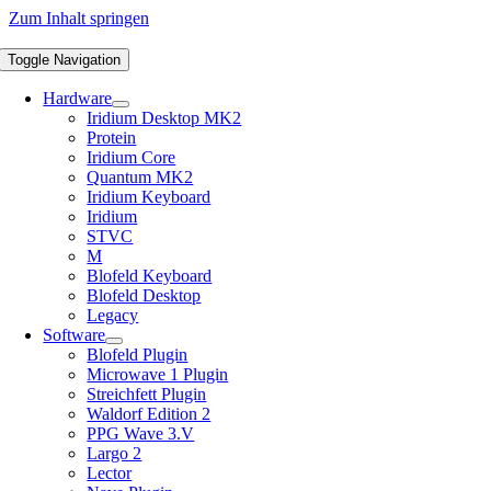
Zum Inhalt springen
Toggle Navigation
Hardware
Iridium Desktop MK2
Protein
Iridium Core
Quantum MK2
Iridium Keyboard
Iridium
STVC
M
Blofeld Keyboard
Blofeld Desktop
Legacy
Software
Blofeld Plugin
Microwave 1 Plugin
Streichfett Plugin
Waldorf Edition 2
PPG Wave 3.V
Largo 2
Lector