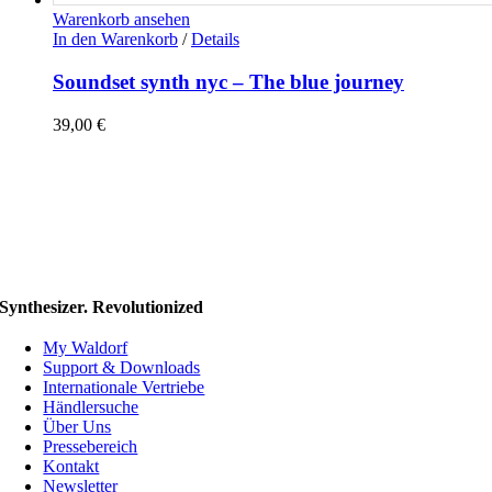
Warenkorb ansehen
In den Warenkorb
/
Details
Soundset synth nyc – The blue journey
39,00
€
Synthesizer. Revolutionized
My Waldorf
Support & Downloads
Internationale Vertriebe
Händlersuche
Über Uns
Pressebereich
Kontakt
Newsletter