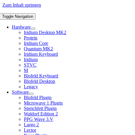
Zum Inhalt springen
Toggle Navigation
Hardware
Iridium Desktop MK2
Protein
Iridium Core
Quantum MK2
Iridium Keyboard
Iridium
STVC
M
Blofeld Keyboard
Blofeld Desktop
Legacy
Software
Blofeld Plugin
Microwave 1 Plugin
Streichfett Plugin
Waldorf Edition 2
PPG Wave 3.V
Largo 2
Lector