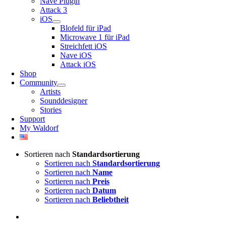
Nave Plugin
Attack 3
iOS
Blofeld für iPad
Microwave 1 für iPad
Streichfett iOS
Nave iOS
Attack iOS
Shop
Community
Artists
Sounddesigner
Stories
Support
My Waldorf
Sortieren nach
Standardsortierung
Sortieren nach
Standardsortierung
Sortieren nach
Name
Sortieren nach
Preis
Sortieren nach
Datum
Sortieren nach
Beliebtheit