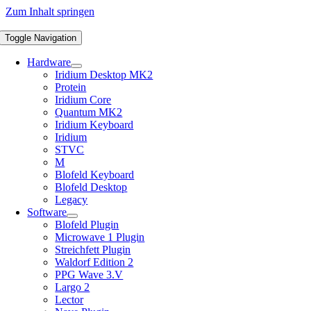
Zum Inhalt springen
Toggle Navigation
Hardware
Iridium Desktop MK2
Protein
Iridium Core
Quantum MK2
Iridium Keyboard
Iridium
STVC
M
Blofeld Keyboard
Blofeld Desktop
Legacy
Software
Blofeld Plugin
Microwave 1 Plugin
Streichfett Plugin
Waldorf Edition 2
PPG Wave 3.V
Largo 2
Lector