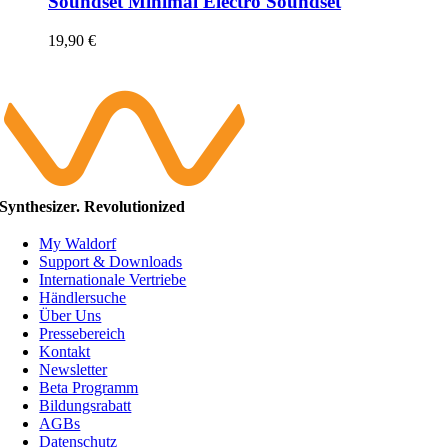
Soundset Minimal Electro Soundset
19,90
€
Synthesizer. Revolutionized
My Waldorf
Support & Downloads
Internationale Vertriebe
Händlersuche
Über Uns
Pressebereich
Kontakt
Newsletter
Beta Programm
Bildungsrabatt
AGBs
Datenschutz