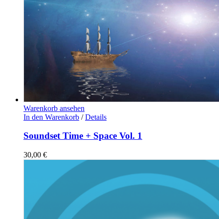
Warenkorb ansehen
In den Warenkorb
/
Details
Soundset Time + Space Vol. 1
30,00
€