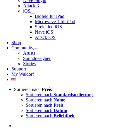
Nave Plugin
Attack 3
iOS
Blofeld für iPad
Microwave 1 für iPad
Streichfett iOS
Nave iOS
Attack iOS
Shop
Community
Artists
Sounddesigner
Stories
Support
My Waldorf
Sortieren nach
Preis
Sortieren nach
Standardsortierung
Sortieren nach
Name
Sortieren nach
Preis
Sortieren nach
Datum
Sortieren nach
Beliebtheit