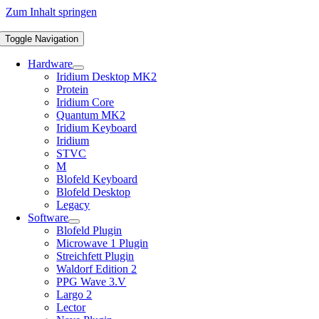
Zum Inhalt springen
Toggle Navigation
Hardware
Iridium Desktop MK2
Protein
Iridium Core
Quantum MK2
Iridium Keyboard
Iridium
STVC
M
Blofeld Keyboard
Blofeld Desktop
Legacy
Software
Blofeld Plugin
Microwave 1 Plugin
Streichfett Plugin
Waldorf Edition 2
PPG Wave 3.V
Largo 2
Lector