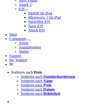
Nave Plugin
Attack 3
iOS
Blofeld für iPad
Microwave 1 für iPad
Streichfett iOS
Nave iOS
Attack iOS
Shop
Community
Artists
Sounddesigner
Stories
Support
My Waldorf
Sortieren nach
Preis
Sortieren nach
Standardsortierung
Sortieren nach
Name
Sortieren nach
Preis
Sortieren nach
Datum
Sortieren nach
Beliebtheit