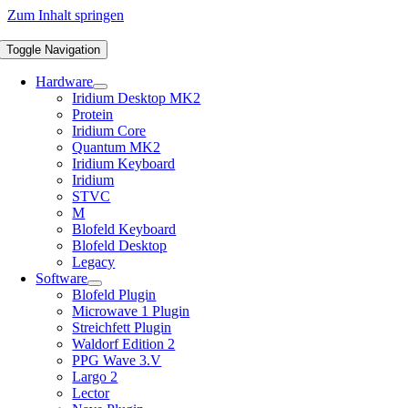
Zum Inhalt springen
Toggle Navigation
Hardware
Iridium Desktop MK2
Protein
Iridium Core
Quantum MK2
Iridium Keyboard
Iridium
STVC
M
Blofeld Keyboard
Blofeld Desktop
Legacy
Software
Blofeld Plugin
Microwave 1 Plugin
Streichfett Plugin
Waldorf Edition 2
PPG Wave 3.V
Largo 2
Lector