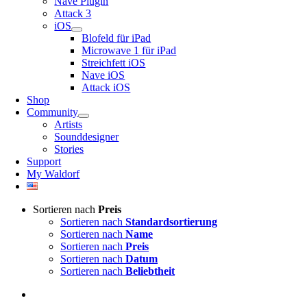
Nave Plugin
Attack 3
iOS
Blofeld für iPad
Microwave 1 für iPad
Streichfett iOS
Nave iOS
Attack iOS
Shop
Community
Artists
Sounddesigner
Stories
Support
My Waldorf
Sortieren nach
Preis
Sortieren nach
Standardsortierung
Sortieren nach
Name
Sortieren nach
Preis
Sortieren nach
Datum
Sortieren nach
Beliebtheit