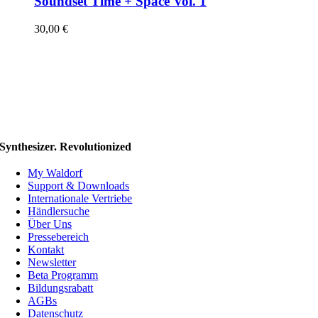
Soundset Time + Space Vol. 1
30,00
€
Synthesizer. Revolutionized
My Waldorf
Support & Downloads
Internationale Vertriebe
Händlersuche
Über Uns
Pressebereich
Kontakt
Newsletter
Beta Programm
Bildungsrabatt
AGBs
Datenschutz