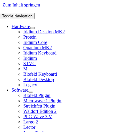
Zum Inhalt springen
Toggle Navigation
Hardware
Iridium Desktop MK2
Protein
Iridium Core
Quantum MK2
Iridium Keyboard
Iridium
STVC
M
Blofeld Keyboard
Blofeld Desktop
Legacy
Software
Blofeld Plugin
Microwave 1 Plugin
Streichfett Plugin
Waldorf Edition 2
PPG Wave 3.V
Largo 2
Lector