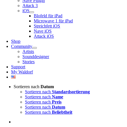
Nave Plugin
Attack 3
iOS
Blofeld für iPad
Microwave 1 für iPad
Streichfett iOS
Nave iOS
Attack iOS
Shop
Community
Artists
Sounddesigner
Stories
Support
My Waldorf
Sortieren nach
Datum
Sortieren nach
Standardsortierung
Sortieren nach
Name
Sortieren nach
Preis
Sortieren nach
Datum
Sortieren nach
Beliebtheit