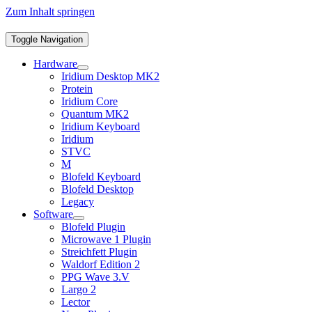
Zum Inhalt springen
Toggle Navigation
Hardware
Iridium Desktop MK2
Protein
Iridium Core
Quantum MK2
Iridium Keyboard
Iridium
STVC
M
Blofeld Keyboard
Blofeld Desktop
Legacy
Software
Blofeld Plugin
Microwave 1 Plugin
Streichfett Plugin
Waldorf Edition 2
PPG Wave 3.V
Largo 2
Lector