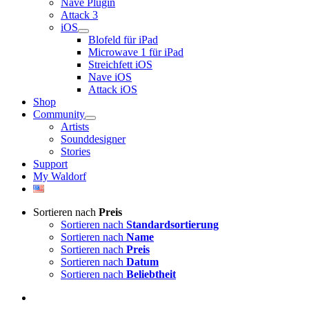
Nave Plugin
Attack 3
iOS
Blofeld für iPad
Microwave 1 für iPad
Streichfett iOS
Nave iOS
Attack iOS
Shop
Community
Artists
Sounddesigner
Stories
Support
My Waldorf
Sortieren nach
Preis
Sortieren nach
Standardsortierung
Sortieren nach
Name
Sortieren nach
Preis
Sortieren nach
Datum
Sortieren nach
Beliebtheit