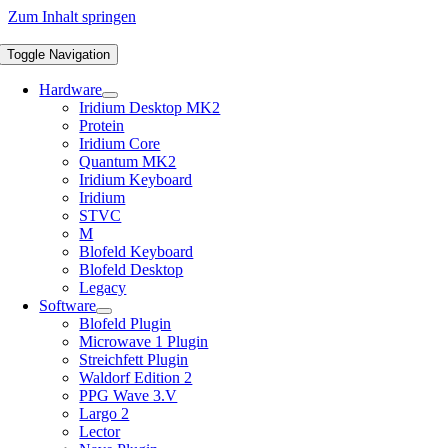
Zum Inhalt springen
Toggle Navigation
Hardware
Iridium Desktop MK2
Protein
Iridium Core
Quantum MK2
Iridium Keyboard
Iridium
STVC
M
Blofeld Keyboard
Blofeld Desktop
Legacy
Software
Blofeld Plugin
Microwave 1 Plugin
Streichfett Plugin
Waldorf Edition 2
PPG Wave 3.V
Largo 2
Lector