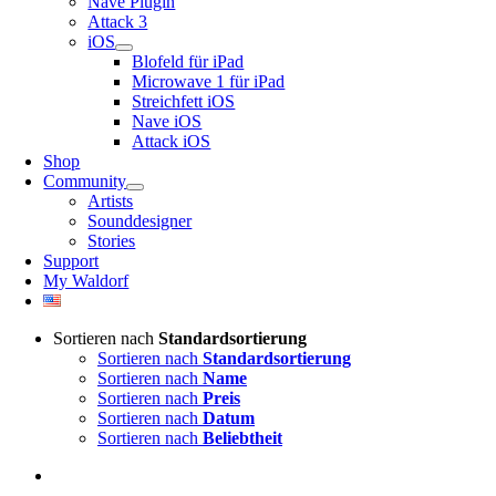
Nave Plugin
Attack 3
iOS
Blofeld für iPad
Microwave 1 für iPad
Streichfett iOS
Nave iOS
Attack iOS
Shop
Community
Artists
Sounddesigner
Stories
Support
My Waldorf
Sortieren nach
Standardsortierung
Sortieren nach
Standardsortierung
Sortieren nach
Name
Sortieren nach
Preis
Sortieren nach
Datum
Sortieren nach
Beliebtheit