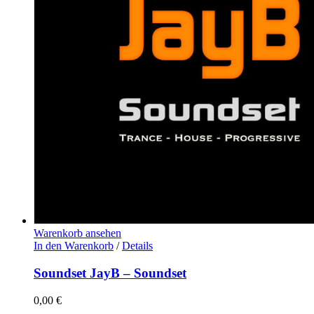
Warenkorb ansehen
In den Warenkorb
/
Details
Soundset JayB – Soundset
0,00
€