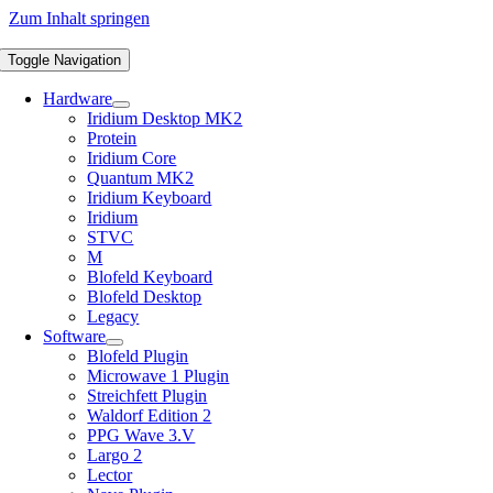
Zum Inhalt springen
Toggle Navigation
Hardware
Iridium Desktop MK2
Protein
Iridium Core
Quantum MK2
Iridium Keyboard
Iridium
STVC
M
Blofeld Keyboard
Blofeld Desktop
Legacy
Software
Blofeld Plugin
Microwave 1 Plugin
Streichfett Plugin
Waldorf Edition 2
PPG Wave 3.V
Largo 2
Lector