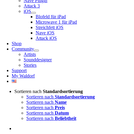
Nave Plugin
Attack 3
iOS
Blofeld für iPad
Microwave 1 für iPad
Streichfett iOS
Nave iOS
Attack iOS
Shop
Community
Artists
Sounddesigner
Stories
Support
My Waldorf
Sortieren nach
Standardsortierung
Sortieren nach
Standardsortierung
Sortieren nach
Name
Sortieren nach
Preis
Sortieren nach
Datum
Sortieren nach
Beliebtheit