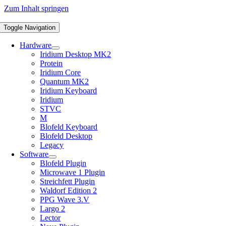
Zum Inhalt springen
Toggle Navigation
Hardware
Iridium Desktop MK2
Protein
Iridium Core
Quantum MK2
Iridium Keyboard
Iridium
STVC
M
Blofeld Keyboard
Blofeld Desktop
Legacy
Software
Blofeld Plugin
Microwave 1 Plugin
Streichfett Plugin
Waldorf Edition 2
PPG Wave 3.V
Largo 2
Lector