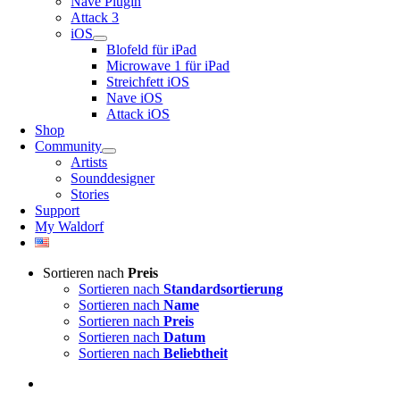
Nave Plugin
Attack 3
iOS
Blofeld für iPad
Microwave 1 für iPad
Streichfett iOS
Nave iOS
Attack iOS
Shop
Community
Artists
Sounddesigner
Stories
Support
My Waldorf
Sortieren nach
Preis
Sortieren nach
Standardsortierung
Sortieren nach
Name
Sortieren nach
Preis
Sortieren nach
Datum
Sortieren nach
Beliebtheit