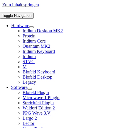
Zum Inhalt springen
Toggle Navigation
Hardware
Iridium Desktop MK2
Protein
Iridium Core
Quantum MK2
Iridium Keyboard
Iridium
STVC
M
Blofeld Keyboard
Blofeld Desktop
Legacy
Software
Blofeld Plugin
Microwave 1 Plugin
Streichfett Plugin
Waldorf Edition 2
PPG Wave 3.V
Largo 2
Lector