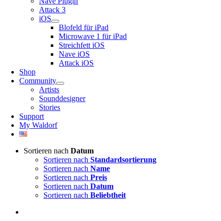
Nave Plugin
Attack 3
iOS
Blofeld für iPad
Microwave 1 für iPad
Streichfett iOS
Nave iOS
Attack iOS
Shop
Community
Artists
Sounddesigner
Stories
Support
My Waldorf
Sortieren nach
Datum
Sortieren nach
Standardsortierung
Sortieren nach
Name
Sortieren nach
Preis
Sortieren nach
Datum
Sortieren nach
Beliebtheit