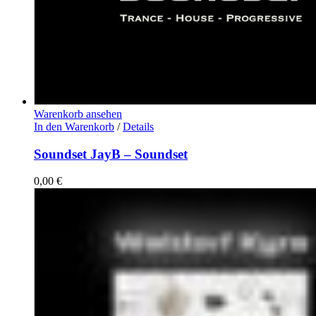
Warenkorb ansehen
In den Warenkorb
/
Details
Soundset JayB – Soundset
0,00
€