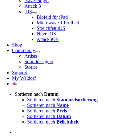
Nave Plugin
Attack 3
iOS
Blofeld für iPad
Microwave 1 für iPad
Streichfett iOS
Nave iOS
Attack iOS
Shop
Community
Artists
Sounddesigner
Stories
Support
My Waldorf
Sortieren nach
Datum
Sortieren nach
Standardsortierung
Sortieren nach
Name
Sortieren nach
Preis
Sortieren nach
Datum
Sortieren nach
Beliebtheit