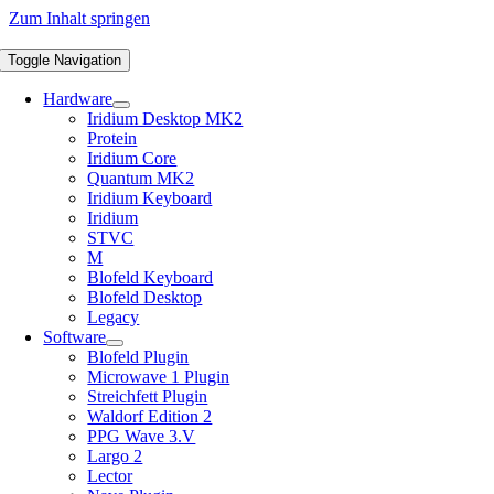
Zum Inhalt springen
Toggle Navigation
Hardware
Iridium Desktop MK2
Protein
Iridium Core
Quantum MK2
Iridium Keyboard
Iridium
STVC
M
Blofeld Keyboard
Blofeld Desktop
Legacy
Software
Blofeld Plugin
Microwave 1 Plugin
Streichfett Plugin
Waldorf Edition 2
PPG Wave 3.V
Largo 2
Lector