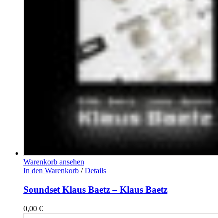
Warenkorb ansehen
In den Warenkorb
/
Details
Soundset Klaus Baetz – Klaus Baetz
0,00
€