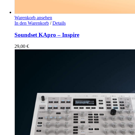
Warenkorb ansehen
In den Warenkorb
/
Details
Soundset KApro – Inspire
29,00
€