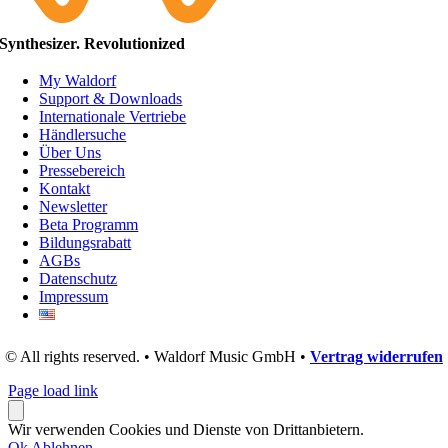
Synthesizer. Revolutionized
My Waldorf
Support & Downloads
Internationale Vertriebe
Händlersuche
Über Uns
Pressebereich
Kontakt
Newsletter
Beta Programm
Bildungsrabatt
AGBs
Datenschutz
Impressum
© All rights reserved. • Waldorf Music GmbH •
Vertrag widerrufen
Page load link
Wir verwenden Cookies und Dienste von Drittanbietern.
Ok
Ablehnen