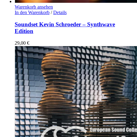
Warenkorb ansehen
In den Warenkorb
/
Details
Soundset Kevin Schroeder – Synthwave
Edition
29,00
€