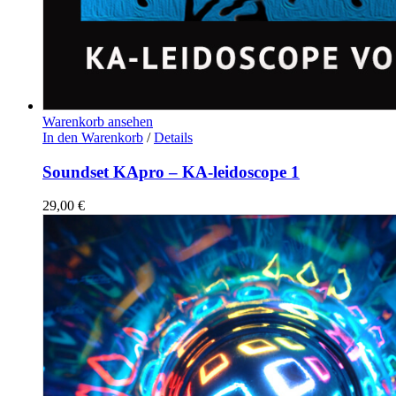
Warenkorb ansehen
In den Warenkorb
/
Details
Soundset KApro – KA-leidoscope 1
29,00
€