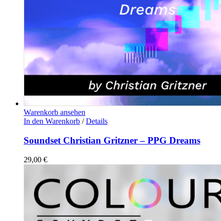
Warenkorb ansehen
In den Warenkorb
/
Details
Soundset Christian Gritzner – PPG Dreams
29,00
€