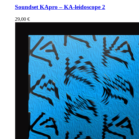
Soundset KApro – KA-leidoscope 2
29,00
€