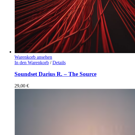
Warenkorb ansehen
In den Warenkorb
/
Details
Soundset Darius R. – The Source
29,00
€