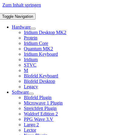
Zum Inhalt springen
Toggle Navigation
Hardware
Iridium Desktop MK2
Protein
Iridium Core
Quantum MK2
Iridium Keyboard
Iridium
STVC
M
Blofeld Keyboard
Blofeld Desktop
Legacy
Software
Blofeld Plugin
Microwave 1 Plugin
Streichfett Plugin
Waldorf Edition 2
PPG Wave 3.V
Largo 2
Lector