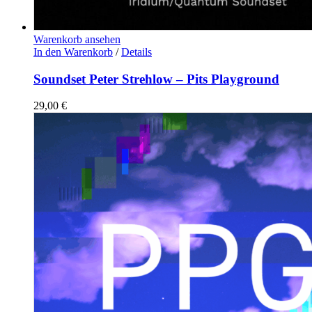
Warenkorb ansehen
In den Warenkorb
/
Details
Soundset Peter Strehlow – Pits Playground
29,00
€