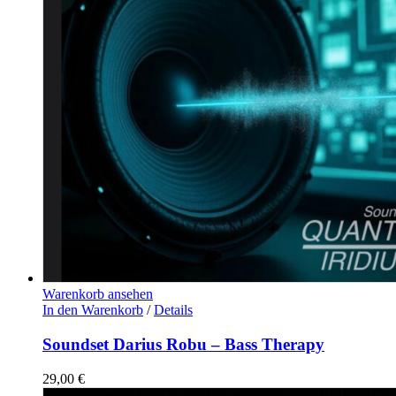
Warenkorb ansehen
In den Warenkorb
/
Details
Soundset Darius Robu – Bass Therapy
29,00
€