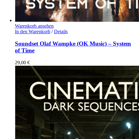
Warenkorb ansehen
In den Warenkorb
/
Details
Soundset Olaf Wampke (OK Music) – System
of Time
29,00
€