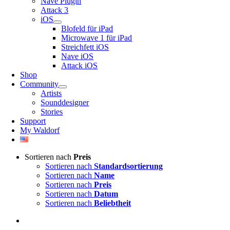
Nave Plugin
Attack 3
iOS
Blofeld für iPad
Microwave 1 für iPad
Streichfett iOS
Nave iOS
Attack iOS
Shop
Community
Artists
Sounddesigner
Stories
Support
My Waldorf
Sortieren nach
Preis
Sortieren nach
Standardsortierung
Sortieren nach
Name
Sortieren nach
Preis
Sortieren nach
Datum
Sortieren nach
Beliebtheit