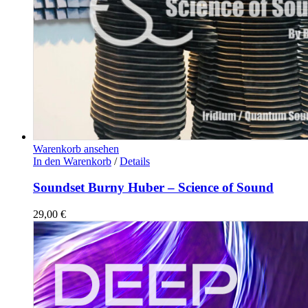
Warenkorb ansehen
In den Warenkorb
/
Details
Soundset Burny Huber – Science of Sound
29,00
€