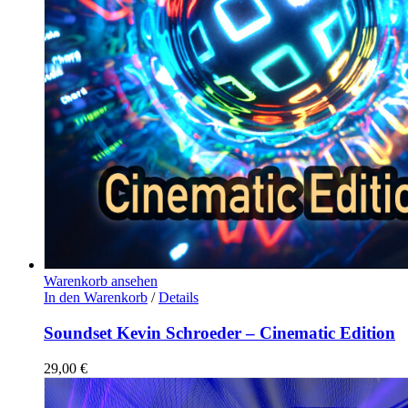
Warenkorb ansehen
In den Warenkorb
/
Details
Soundset Kevin Schroeder – Cinematic Edition
29,00
€