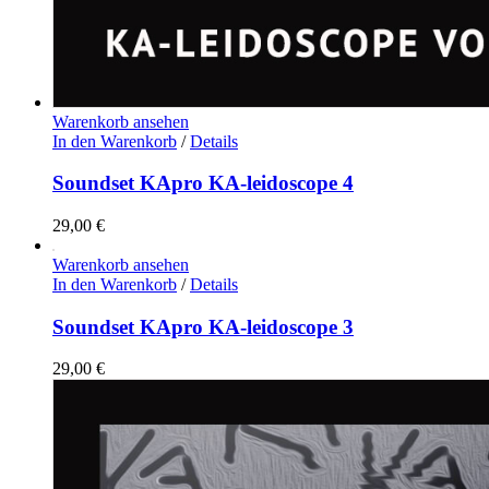
Warenkorb ansehen
In den Warenkorb
/
Details
Soundset KApro KA-leidoscope 4
29,00
€
Warenkorb ansehen
In den Warenkorb
/
Details
Soundset KApro KA-leidoscope 3
29,00
€