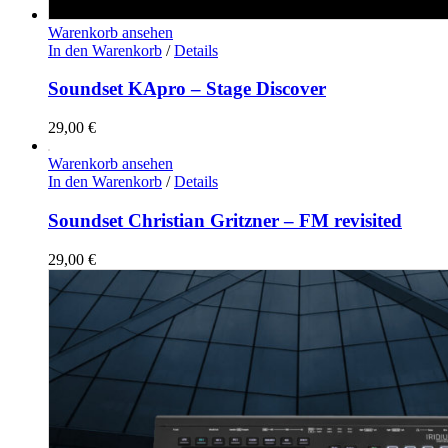
Warenkorb ansehen
In den Warenkorb
/
Details
Soundset KApro – Stage Discover
29,00
€
Warenkorb ansehen
In den Warenkorb
/
Details
Soundset Christian Gritzner – FM revisited
29,00
€