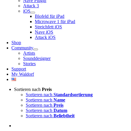
Nave Plugin
Attack 3
iOS
Blofeld für iPad
Microwave 1 für iPad
Streichfett iOS
Nave iOS
Attack iOS
Shop
Community
Artists
Sounddesigner
Stories
Support
My Waldorf
Sortieren nach
Preis
Sortieren nach
Standardsortierung
Sortieren nach
Name
Sortieren nach
Preis
Sortieren nach
Datum
Sortieren nach
Beliebtheit