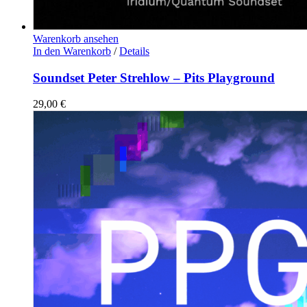
Warenkorb ansehen
In den Warenkorb
/
Details
Soundset Peter Strehlow – Pits Playground
29,00
€