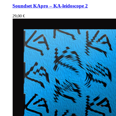
Soundset KApro – KA-leidoscope 2
29,00
€