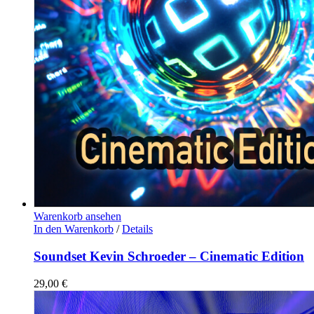
Warenkorb ansehen
In den Warenkorb
/
Details
Soundset Kevin Schroeder – Cinematic Edition
29,00
€