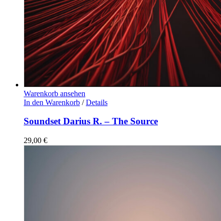
Warenkorb ansehen
In den Warenkorb
/
Details
Soundset Darius R. – The Source
29,00
€