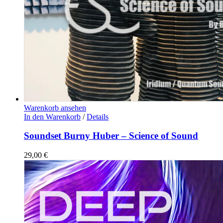
Warenkorb ansehen
In den Warenkorb
/
Details
Soundset Burny Huber – Science of Sound
29,00
€