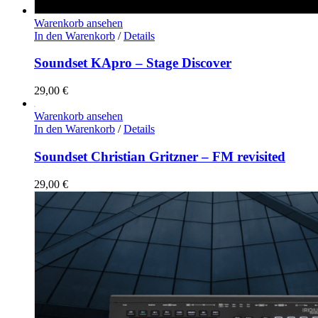
Warenkorb ansehen
In den Warenkorb
/
Details
Soundset KApro – Stage Discover
29,00
€
Warenkorb ansehen
In den Warenkorb
/
Details
Soundset Christian Gritzner – FM revisited
29,00
€