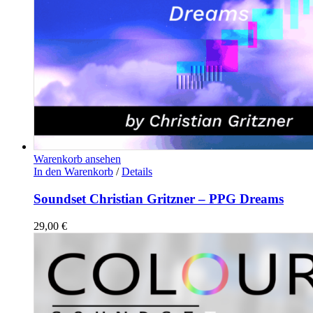
Warenkorb ansehen
In den Warenkorb
/
Details
Soundset Christian Gritzner – PPG Dreams
29,00
€