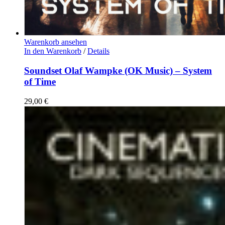
Warenkorb ansehen
In den Warenkorb
/
Details
Soundset Olaf Wampke (OK Music) – System
of Time
29,00
€