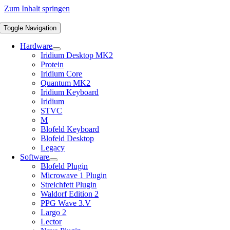
Zum Inhalt springen
Toggle Navigation
Hardware
Iridium Desktop MK2
Protein
Iridium Core
Quantum MK2
Iridium Keyboard
Iridium
STVC
M
Blofeld Keyboard
Blofeld Desktop
Legacy
Software
Blofeld Plugin
Microwave 1 Plugin
Streichfett Plugin
Waldorf Edition 2
PPG Wave 3.V
Largo 2
Lector