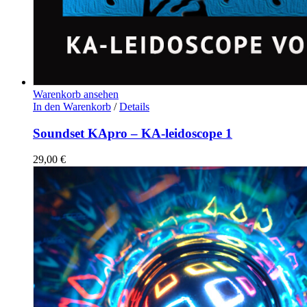
Warenkorb ansehen
In den Warenkorb
/
Details
Soundset KApro – KA-leidoscope 1
29,00
€