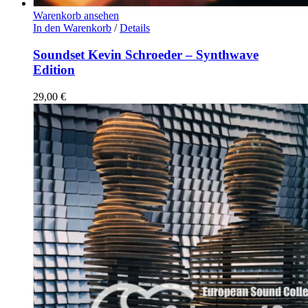
Warenkorb ansehen
In den Warenkorb
/
Details
Soundset Kevin Schroeder – Synthwave
Edition
29,00
€