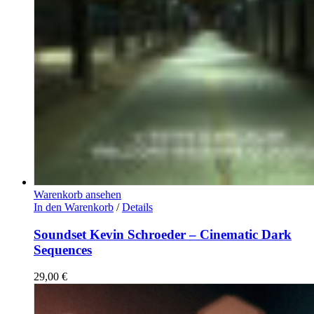
Warenkorb ansehen
In den Warenkorb
/
Details
Soundset Kevin Schroeder – Cinematic Dark
Sequences
29,00
€