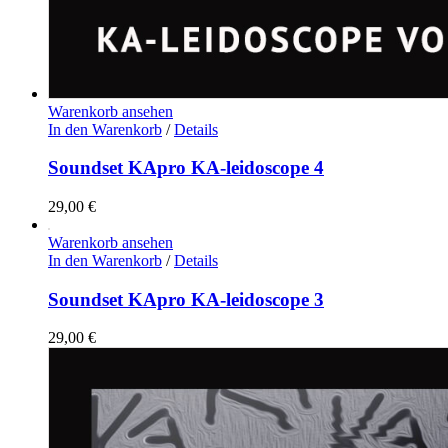
Warenkorb ansehen
In den Warenkorb
/
Details
Soundset KApro KA-leidoscope 4
29,00
€
Warenkorb ansehen
In den Warenkorb
/
Details
Soundset KApro KA-leidoscope 3
29,00
€