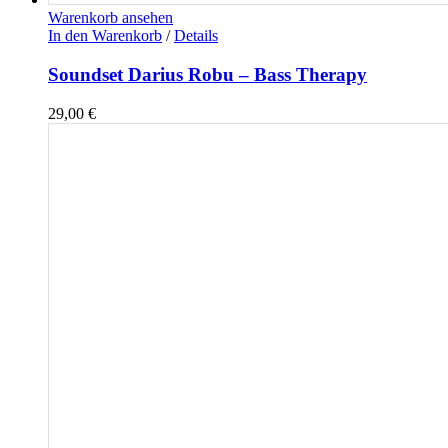
Warenkorb ansehen
In den Warenkorb
/
Details
Soundset Darius Robu – Bass Therapy
29,00
€