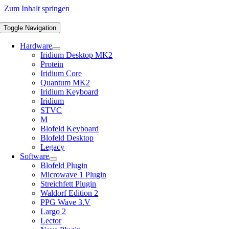
Zum Inhalt springen
Toggle Navigation
Hardware
Iridium Desktop MK2
Protein
Iridium Core
Quantum MK2
Iridium Keyboard
Iridium
STVC
M
Blofeld Keyboard
Blofeld Desktop
Legacy
Software
Blofeld Plugin
Microwave 1 Plugin
Streichfett Plugin
Waldorf Edition 2
PPG Wave 3.V
Largo 2
Lector