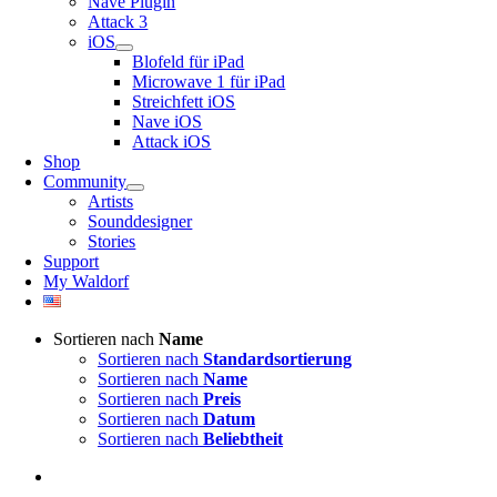
Nave Plugin
Attack 3
iOS
Blofeld für iPad
Microwave 1 für iPad
Streichfett iOS
Nave iOS
Attack iOS
Shop
Community
Artists
Sounddesigner
Stories
Support
My Waldorf
Sortieren nach
Name
Sortieren nach
Standardsortierung
Sortieren nach
Name
Sortieren nach
Preis
Sortieren nach
Datum
Sortieren nach
Beliebtheit