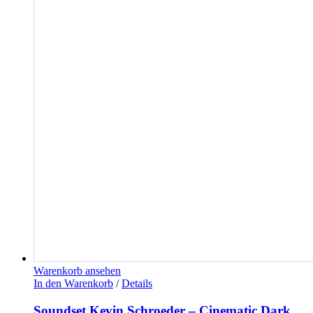
Warenkorb ansehen
In den Warenkorb
/
Details
Soundset Kevin Schroeder – Cinematic Dark