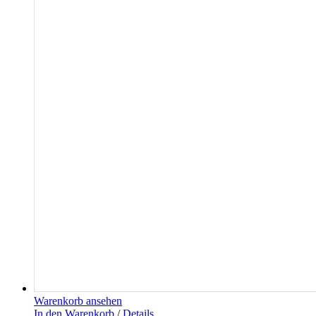
Warenkorb ansehen
In den Warenkorb
/
Details