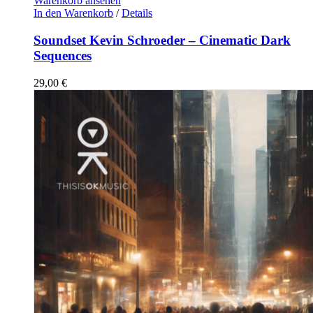
Warenkorb ansehen
In den Warenkorb
/
Details
Soundset Kevin Schroeder – Cinematic Dark
Sequences
29,00
€