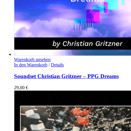
Warenkorb ansehen
In den Warenkorb
/
Details
Soundset Christian Gritzner – PPG Dreams
29,00
€