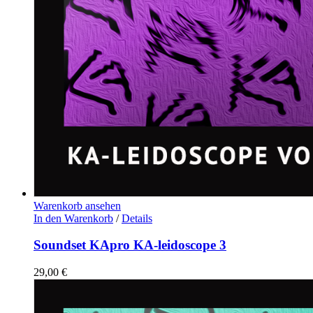
Warenkorb ansehen
In den Warenkorb
/
Details
Soundset KApro KA-leidoscope 3
29,00
€