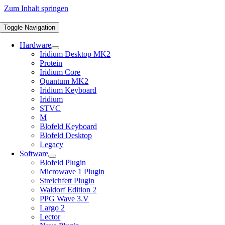
Zum Inhalt springen
Toggle Navigation
Hardware
Iridium Desktop MK2
Protein
Iridium Core
Quantum MK2
Iridium Keyboard
Iridium
STVC
M
Blofeld Keyboard
Blofeld Desktop
Legacy
Software
Blofeld Plugin
Microwave 1 Plugin
Streichfett Plugin
Waldorf Edition 2
PPG Wave 3.V
Largo 2
Lector