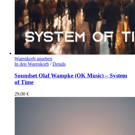
Warenkorb ansehen
In den Warenkorb
/
Details
Soundset Olaf Wampke (OK Music) – System
of Time
29,00
€