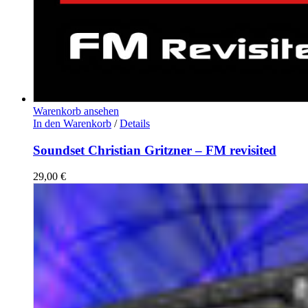
Warenkorb ansehen
In den Warenkorb
/
Details
Soundset Christian Gritzner – FM revisited
29,00
€