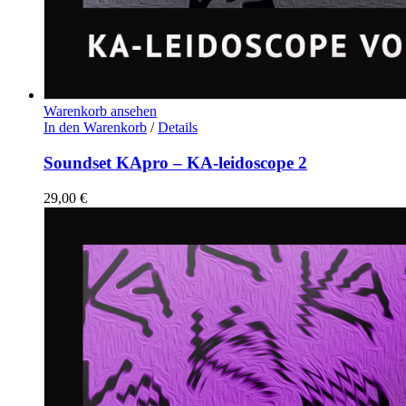
Warenkorb ansehen
In den Warenkorb
/
Details
Soundset KApro – KA-leidoscope 2
29,00
€