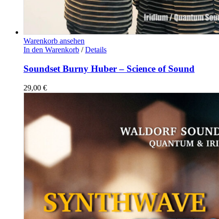
Warenkorb ansehen
In den Warenkorb
/
Details
Soundset Burny Huber – Science of Sound
29,00
€