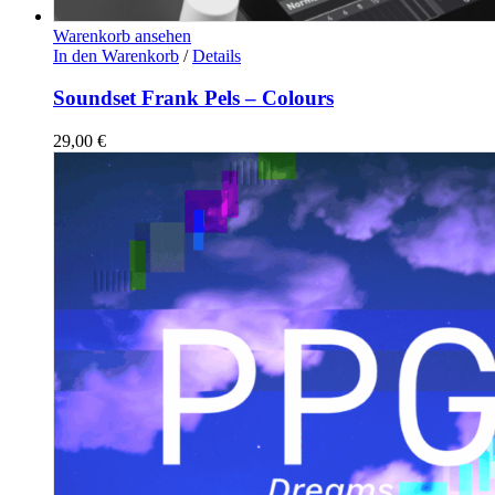
Warenkorb ansehen
In den Warenkorb
/
Details
Soundset Frank Pels – Colours
29,00
€