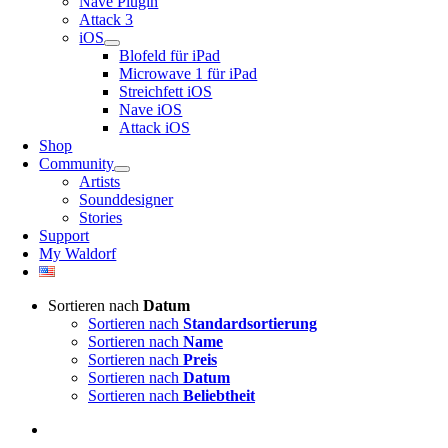
Nave Plugin
Attack 3
iOS
Blofeld für iPad
Microwave 1 für iPad
Streichfett iOS
Nave iOS
Attack iOS
Shop
Community
Artists
Sounddesigner
Stories
Support
My Waldorf
Sortieren nach
Datum
Sortieren nach
Standardsortierung
Sortieren nach
Name
Sortieren nach
Preis
Sortieren nach
Datum
Sortieren nach
Beliebtheit