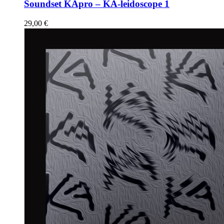
Soundset KApro – KA-leidoscope 1
29,00
€