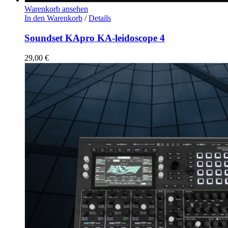
Warenkorb ansehen
In den Warenkorb
/
Details
Soundset KApro KA-leidoscope 4
29,00
€