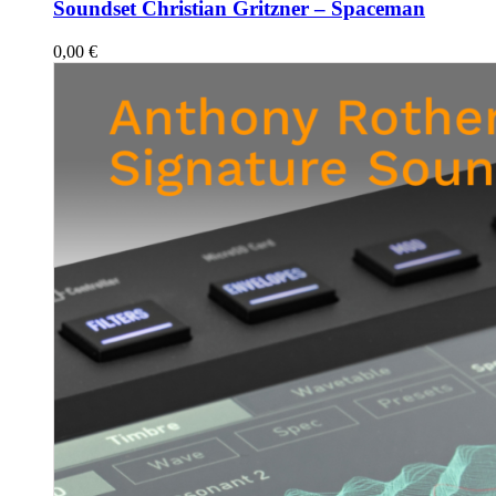
Soundset Christian Gritzner – Spaceman
0,00
€