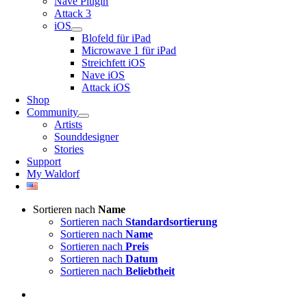
Nave Plugin
Attack 3
iOS
Blofeld für iPad
Microwave 1 für iPad
Streichfett iOS
Nave iOS
Attack iOS
Shop
Community
Artists
Sounddesigner
Stories
Support
My Waldorf
Sortieren nach
Name
Sortieren nach
Standardsortierung
Sortieren nach
Name
Sortieren nach
Preis
Sortieren nach
Datum
Sortieren nach
Beliebtheit