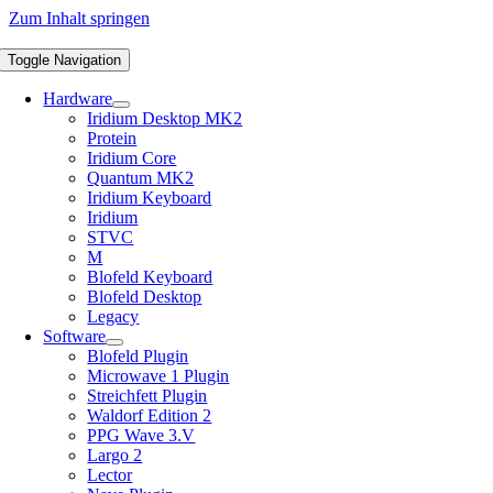
Zum Inhalt springen
Toggle Navigation
Hardware
Iridium Desktop MK2
Protein
Iridium Core
Quantum MK2
Iridium Keyboard
Iridium
STVC
M
Blofeld Keyboard
Blofeld Desktop
Legacy
Software
Blofeld Plugin
Microwave 1 Plugin
Streichfett Plugin
Waldorf Edition 2
PPG Wave 3.V
Largo 2
Lector