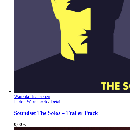
Warenkorb ansehen
In den Warenkorb
/
Details
Soundset The Solos – Trailer Track
0,00
€