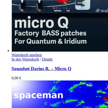
Warenkorb ansehen
In den Warenkorb
/
Details
Soundset Darius R. – Micro Q
0,00
€