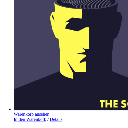
Warenkorb ansehen
In den Warenkorb
/
Details