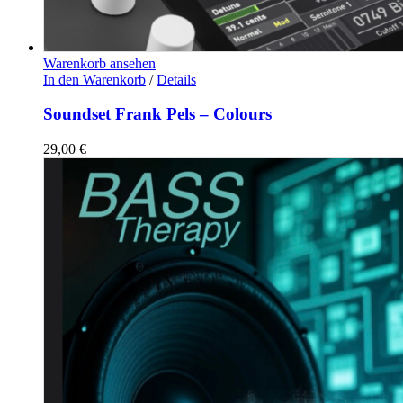
Warenkorb ansehen
In den Warenkorb
/
Details
Soundset Frank Pels – Colours
29,00
€