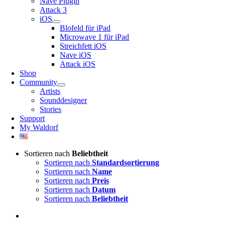
Nave Plugin
Attack 3
iOS
Blofeld für iPad
Microwave 1 für iPad
Streichfett iOS
Nave iOS
Attack iOS
Shop
Community
Artists
Sounddesigner
Stories
Support
My Waldorf
Sortieren nach
Beliebtheit
Sortieren nach
Standardsortierung
Sortieren nach
Name
Sortieren nach
Preis
Sortieren nach
Datum
Sortieren nach
Beliebtheit