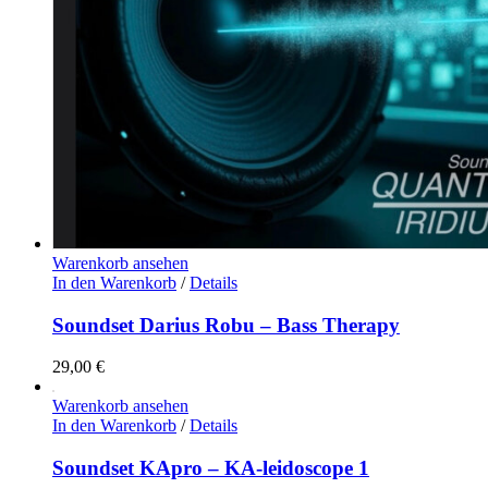
Warenkorb ansehen
In den Warenkorb
/
Details
Soundset Darius Robu – Bass Therapy
29,00
€
Warenkorb ansehen
In den Warenkorb
/
Details
Soundset KApro – KA-leidoscope 1