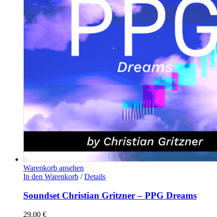
Warenkorb ansehen
In den Warenkorb
/
Details
Soundset Christian Gritzner – PPG Dreams
29,00
€