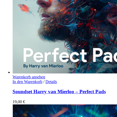
Warenkorb ansehen
In den Warenkorb
/
Details
Soundset Harry van Mierloo – Perfect Pads
19,00
€