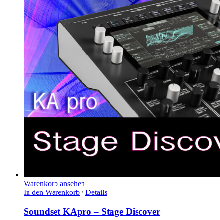
Warenkorb ansehen
In den Warenkorb
/
Details
Soundset KApro – Stage Discover