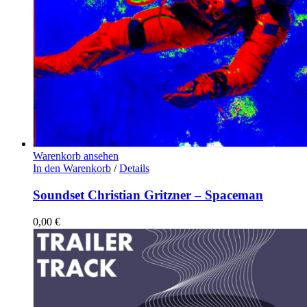
Warenkorb ansehen
In den Warenkorb
/
Details
Soundset Christian Gritzner – Spaceman
0,00
€