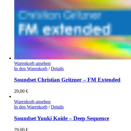
Warenkorb ansehen
In den Warenkorb
/
Details
Soundset Christian Gritzner – FM Extended
29,00
€
Warenkorb ansehen
In den Warenkorb
/
Details
Soundset Yuuki Koide – Deep Sequence
29,00
€