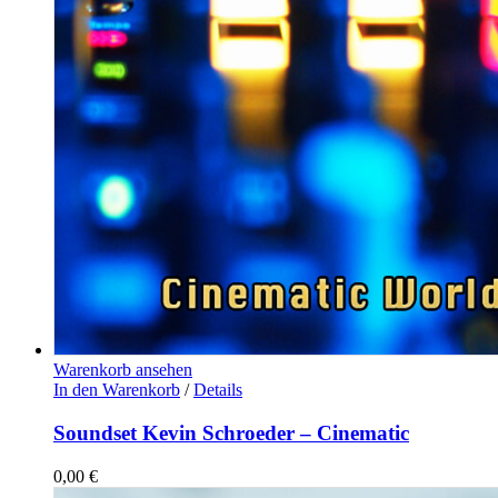
Warenkorb ansehen
In den Warenkorb
/
Details
Soundset Kevin Schroeder – Cinematic
0,00
€