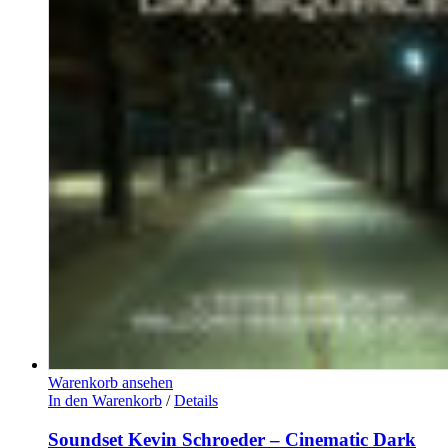
Warenkorb ansehen
In den Warenkorb
/
Details
Soundset Kevin Schroeder – Cinematic Dark