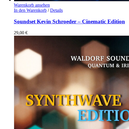
Warenkorb ansehen
In den Warenkorb
/
Details
Soundset Kevin Schroeder – Cinematic Edition
29,00
€