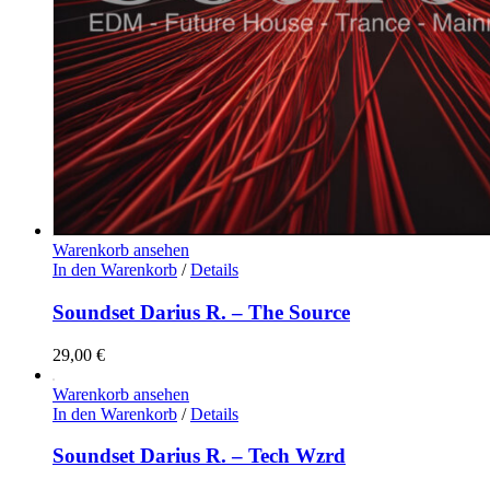
Warenkorb ansehen
In den Warenkorb
/
Details
Soundset Darius R. – The Source
29,00
€
Warenkorb ansehen
In den Warenkorb
/
Details
Soundset Darius R. – Tech Wzrd