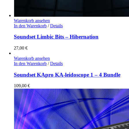
Warenkorb ansehen
In den Warenkorb
/
Details
Soundset Limbic Bits – Hibernation
27,00
€
Warenkorb ansehen
In den Warenkorb
/
Details
Soundset KApro KA-leidoscope 1 – 4 Bundle
109,00
€