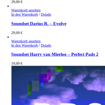
29,00
€
Warenkorb ansehen
In den Warenkorb
/
Details
Soundset Darius R. – Evolve
29,00
€
Warenkorb ansehen
In den Warenkorb
/
Details
Soundset Harry van Mierloo – Perfect Pads 2
19,00
€