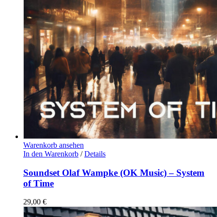
Warenkorb ansehen
In den Warenkorb
/
Details
Soundset Olaf Wampke (OK Music) – System
of Time
29,00
€