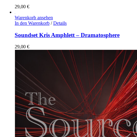
29,00
€
Warenkorb ansehen
In den Warenkorb
/
Details
Soundset Kris Amphlett – Dramatosphere
29,00
€