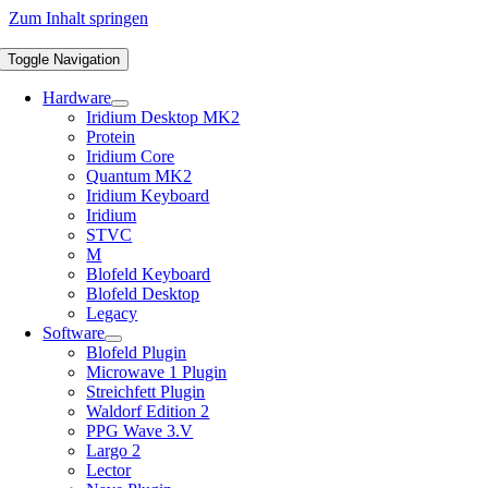
Zum Inhalt springen
Toggle Navigation
Hardware
Iridium Desktop MK2
Protein
Iridium Core
Quantum MK2
Iridium Keyboard
Iridium
STVC
M
Blofeld Keyboard
Blofeld Desktop
Legacy
Software
Blofeld Plugin
Microwave 1 Plugin
Streichfett Plugin
Waldorf Edition 2
PPG Wave 3.V
Largo 2
Lector