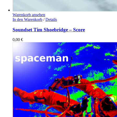
Warenkorb ansehen
In den Warenkorb
/
Details
Soundset Tim Shoebridge – Score
0,00
€