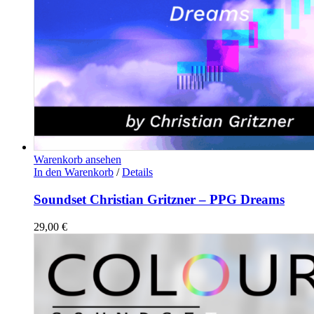
Warenkorb ansehen
In den Warenkorb
/
Details
Soundset Christian Gritzner – PPG Dreams
29,00
€