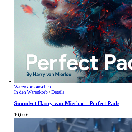
Warenkorb ansehen
In den Warenkorb
/
Details
Soundset Harry van Mierloo – Perfect Pads
19,00
€