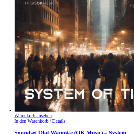
Warenkorb ansehen
In den Warenkorb
/
Details
Soundset Olaf Wampke (OK Music) – System