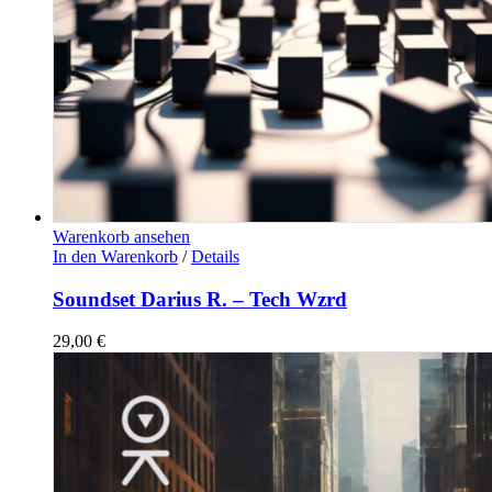
Warenkorb ansehen
In den Warenkorb
/
Details
Soundset Darius R. – Tech Wzrd
29,00
€