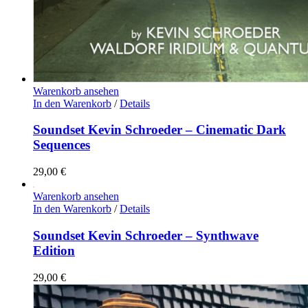
Warenkorb ansehen
In den Warenkorb
/
Details
Soundset Kevin Schroeder – Cinematic Dark
Sequences
29,00
€
Warenkorb ansehen
In den Warenkorb
/
Details
Soundset Kevin Schroeder – Synthwave
Edition
29,00
€