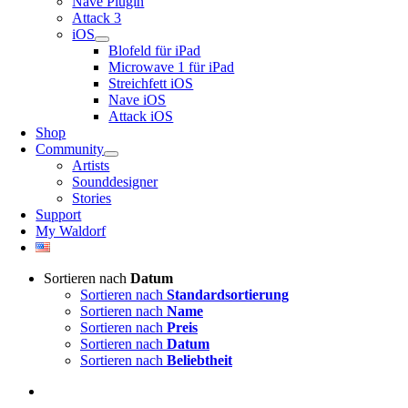
Nave Plugin
Attack 3
iOS
Blofeld für iPad
Microwave 1 für iPad
Streichfett iOS
Nave iOS
Attack iOS
Shop
Community
Artists
Sounddesigner
Stories
Support
My Waldorf
Sortieren nach
Datum
Sortieren nach
Standardsortierung
Sortieren nach
Name
Sortieren nach
Preis
Sortieren nach
Datum
Sortieren nach
Beliebtheit