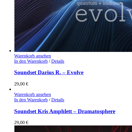
Warenkorb ansehen
In den Warenkorb
/
Details
Soundset Darius R. – Evolve
29,00
€
Warenkorb ansehen
In den Warenkorb
/
Details
Soundset Kris Amphlett – Dramatosphere
29,00
€