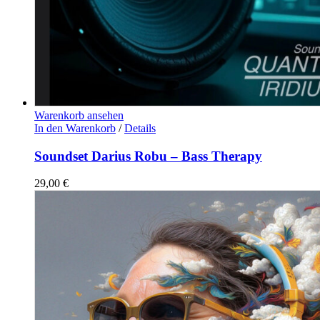
Warenkorb ansehen
In den Warenkorb
/
Details
Soundset Darius Robu – Bass Therapy
29,00
€