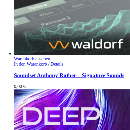
Warenkorb ansehen
In den Warenkorb
/
Details
Soundset Anthony Rother – Signature Sounds
0,00
€