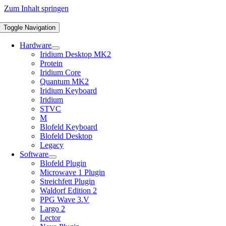
Zum Inhalt springen
Toggle Navigation
Hardware
Iridium Desktop MK2
Protein
Iridium Core
Quantum MK2
Iridium Keyboard
Iridium
STVC
M
Blofeld Keyboard
Blofeld Desktop
Legacy
Software
Blofeld Plugin
Microwave 1 Plugin
Streichfett Plugin
Waldorf Edition 2
PPG Wave 3.V
Largo 2
Lector