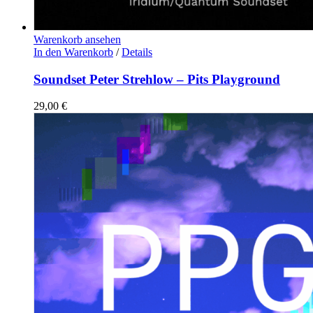
Warenkorb ansehen
In den Warenkorb
/
Details
Soundset Peter Strehlow – Pits Playground
29,00
€