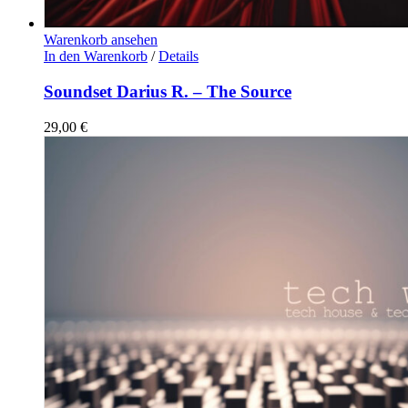
Warenkorb ansehen
In den Warenkorb
/
Details
Soundset Darius R. – The Source
29,00
€