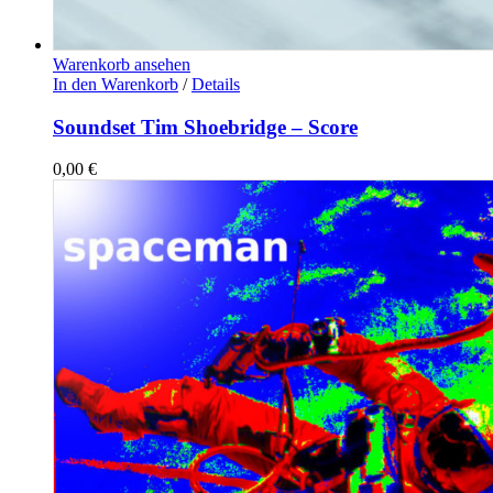
Warenkorb ansehen
In den Warenkorb
/
Details
Soundset Tim Shoebridge – Score
0,00
€