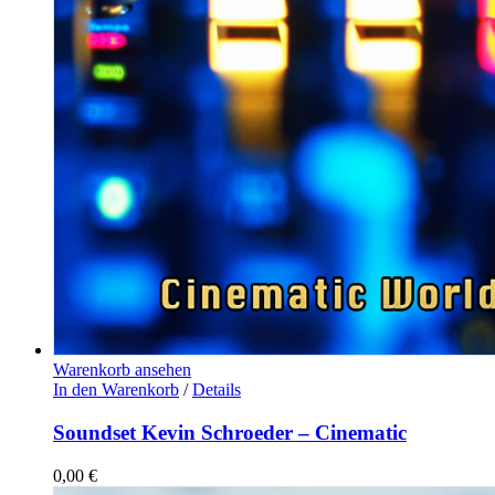
Warenkorb ansehen
In den Warenkorb
/
Details
Soundset Kevin Schroeder – Cinematic
0,00
€