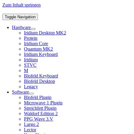
Zum Inhalt springen
Toggle Navigation
Hardware
Iridium Desktop MK2
Protein
Iridium Core
Quantum MK2
Iridium Keyboard
Iridium
STVC
M
Blofeld Keyboard
Blofeld Desktop
Legacy
Software
Blofeld Plugin
Microwave 1 Plugin
Streichfett Plugin
Waldorf Edition 2
PPG Wave 3.V
Largo 2
Lector