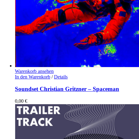
Warenkorb ansehen
In den Warenkorb
/
Details
Soundset Christian Gritzner – Spaceman
0,00
€