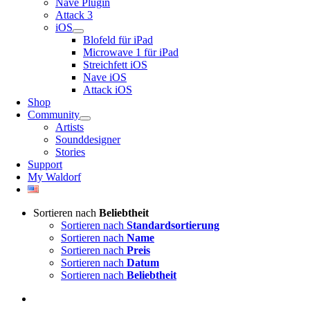
Nave Plugin
Attack 3
iOS
Blofeld für iPad
Microwave 1 für iPad
Streichfett iOS
Nave iOS
Attack iOS
Shop
Community
Artists
Sounddesigner
Stories
Support
My Waldorf
Sortieren nach
Beliebtheit
Sortieren nach
Standardsortierung
Sortieren nach
Name
Sortieren nach
Preis
Sortieren nach
Datum
Sortieren nach
Beliebtheit