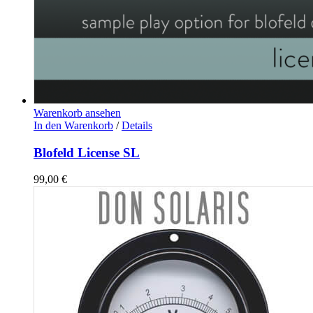
Warenkorb ansehen
In den Warenkorb
/
Details
Blofeld License SL
99,00
€