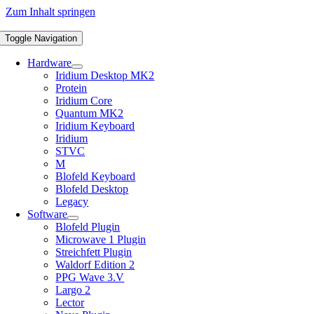
Zum Inhalt springen
Toggle Navigation
Hardware
Iridium Desktop MK2
Protein
Iridium Core
Quantum MK2
Iridium Keyboard
Iridium
STVC
M
Blofeld Keyboard
Blofeld Desktop
Legacy
Software
Blofeld Plugin
Microwave 1 Plugin
Streichfett Plugin
Waldorf Edition 2
PPG Wave 3.V
Largo 2
Lector