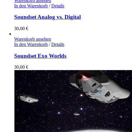
Warenkorb ansehen
In den Warenkorb
/
Details
Soundset Analog vs. Digital
30,00
€
Warenkorb ansehen
In den Warenkorb
/
Details
Soundset Exo Worlds
30,00
€