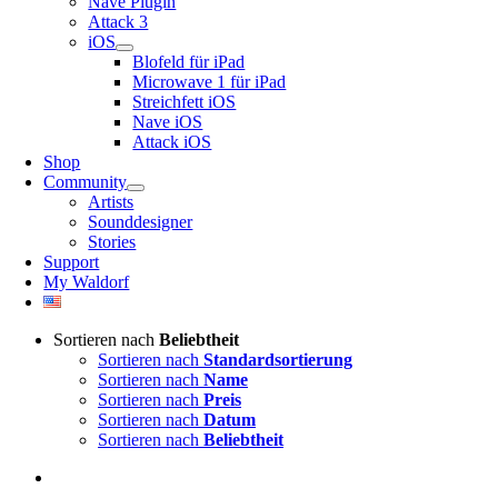
Nave Plugin
Attack 3
iOS
Blofeld für iPad
Microwave 1 für iPad
Streichfett iOS
Nave iOS
Attack iOS
Shop
Community
Artists
Sounddesigner
Stories
Support
My Waldorf
Sortieren nach
Beliebtheit
Sortieren nach
Standardsortierung
Sortieren nach
Name
Sortieren nach
Preis
Sortieren nach
Datum
Sortieren nach
Beliebtheit