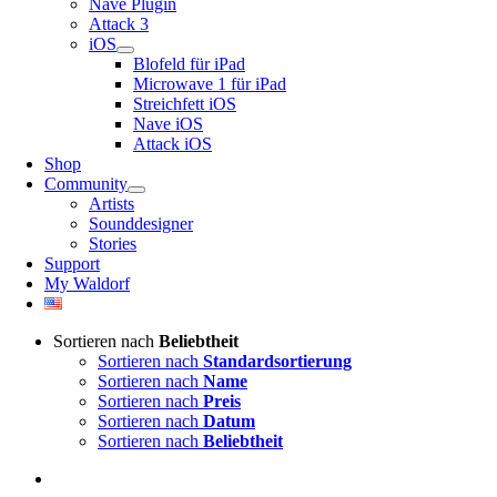
Nave Plugin
Attack 3
iOS
Blofeld für iPad
Microwave 1 für iPad
Streichfett iOS
Nave iOS
Attack iOS
Shop
Community
Artists
Sounddesigner
Stories
Support
My Waldorf
Sortieren nach
Beliebtheit
Sortieren nach
Standardsortierung
Sortieren nach
Name
Sortieren nach
Preis
Sortieren nach
Datum
Sortieren nach
Beliebtheit