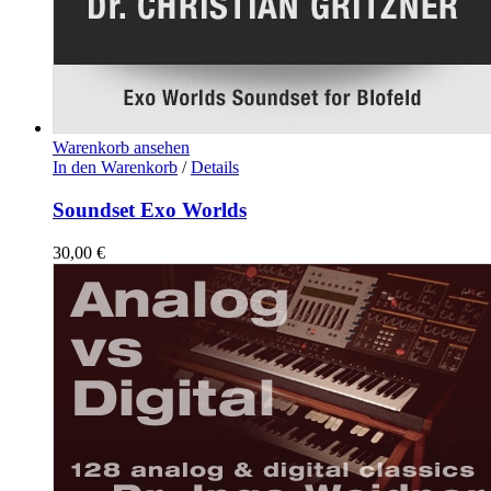
Warenkorb ansehen
In den Warenkorb
/
Details
Soundset Exo Worlds
30,00
€