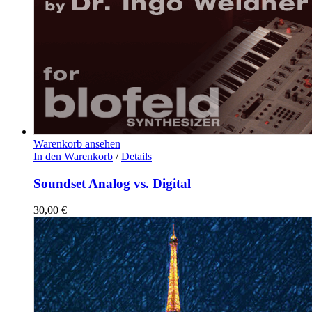
Warenkorb ansehen
In den Warenkorb
/
Details
Soundset Analog vs. Digital
30,00
€