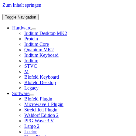
Zum Inhalt springen
Toggle Navigation
Hardware
Iridium Desktop MK2
Protein
Iridium Core
Quantum MK2
Iridium Keyboard
Iridium
STVC
M
Blofeld Keyboard
Blofeld Desktop
Legacy
Software
Blofeld Plugin
Microwave 1 Plugin
Streichfett Plugin
Waldorf Edition 2
PPG Wave 3.V
Largo 2
Lector