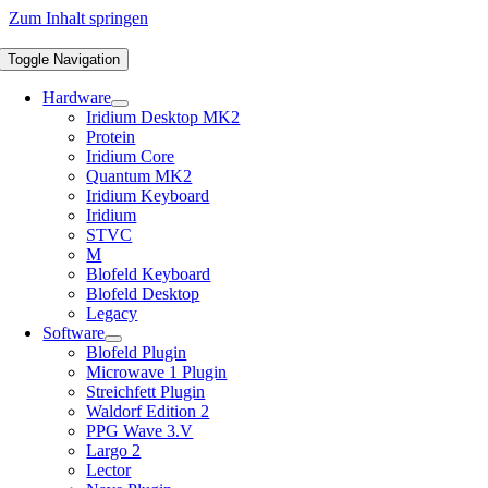
Zum Inhalt springen
Toggle Navigation
Hardware
Iridium Desktop MK2
Protein
Iridium Core
Quantum MK2
Iridium Keyboard
Iridium
STVC
M
Blofeld Keyboard
Blofeld Desktop
Legacy
Software
Blofeld Plugin
Microwave 1 Plugin
Streichfett Plugin
Waldorf Edition 2
PPG Wave 3.V
Largo 2
Lector