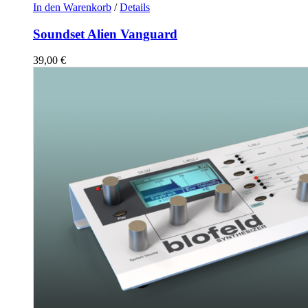
In den Warenkorb
/
Details
Soundset Alien Vanguard
39,00
€