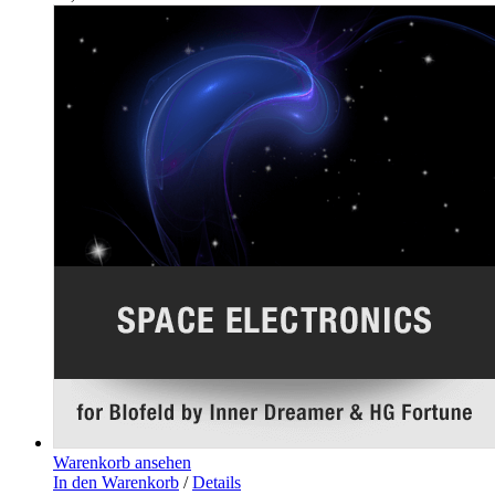
Warenkorb ansehen
In den Warenkorb
/
Details