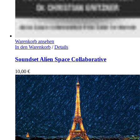
Warenkorb ansehen
In den Warenkorb
/
Details
Soundset Alien Space Collaborative
10,00
€