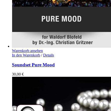
Warenkorb ansehen
In den Warenkorb
/
Details
Soundset Pure Mood
30,00
€