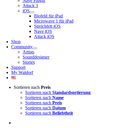
Nave Plugin
Attack 3
iOS
Blofeld für iPad
Microwave 1 für iPad
Streichfett iOS
Nave iOS
Attack iOS
Shop
Community
Artists
Sounddesigner
Stories
Support
My Waldorf
Sortieren nach
Preis
Sortieren nach
Standardsortierung
Sortieren nach
Name
Sortieren nach
Preis
Sortieren nach
Datum
Sortieren nach
Beliebtheit