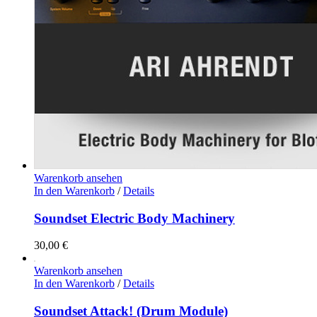
Warenkorb ansehen
In den Warenkorb
/
Details
Soundset Electric Body Machinery
30,00
€
Warenkorb ansehen
In den Warenkorb
/
Details
Soundset Attack! (Drum Module)