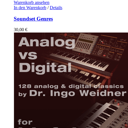
Warenkorb ansehen
In den Warenkorb
/
Details
Soundset Genres
30,00
€