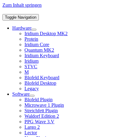
Zum Inhalt springen
Toggle Navigation
Hardware
Iridium Desktop MK2
Protein
Iridium Core
Quantum MK2
Iridium Keyboard
Iridium
STVC
M
Blofeld Keyboard
Blofeld Desktop
Legacy
Software
Blofeld Plugin
Microwave 1 Plugin
Streichfett Plugin
Waldorf Edition 2
PPG Wave 3.V
Largo 2
Lector