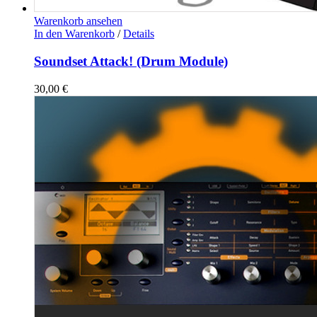
Warenkorb ansehen
In den Warenkorb
/
Details
Soundset Attack! (Drum Module)
30,00
€