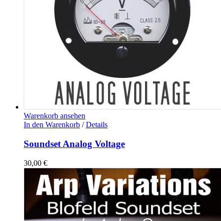
Warenkorb ansehen
In den Warenkorb
/
Details
Soundset Analog Voltage
30,00
€