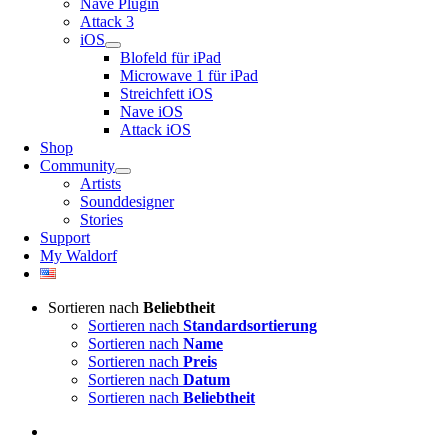
Nave Plugin
Attack 3
iOS
Blofeld für iPad
Microwave 1 für iPad
Streichfett iOS
Nave iOS
Attack iOS
Shop
Community
Artists
Sounddesigner
Stories
Support
My Waldorf
Sortieren nach
Beliebtheit
Sortieren nach
Standardsortierung
Sortieren nach
Name
Sortieren nach
Preis
Sortieren nach
Datum
Sortieren nach
Beliebtheit