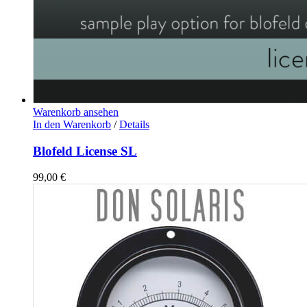
Warenkorb ansehen
In den Warenkorb
/
Details
Blofeld License SL
99,00
€