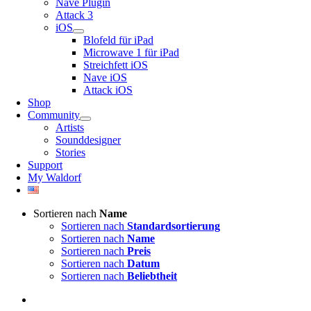
Nave Plugin
Attack 3
iOS
Blofeld für iPad
Microwave 1 für iPad
Streichfett iOS
Nave iOS
Attack iOS
Shop
Community
Artists
Sounddesigner
Stories
Support
My Waldorf
Sortieren nach
Name
Sortieren nach
Standardsortierung
Sortieren nach
Name
Sortieren nach
Preis
Sortieren nach
Datum
Sortieren nach
Beliebtheit