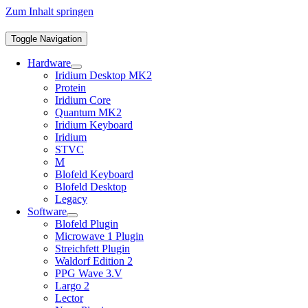
Zum Inhalt springen
Toggle Navigation
Hardware
Iridium Desktop MK2
Protein
Iridium Core
Quantum MK2
Iridium Keyboard
Iridium
STVC
M
Blofeld Keyboard
Blofeld Desktop
Legacy
Software
Blofeld Plugin
Microwave 1 Plugin
Streichfett Plugin
Waldorf Edition 2
PPG Wave 3.V
Largo 2
Lector