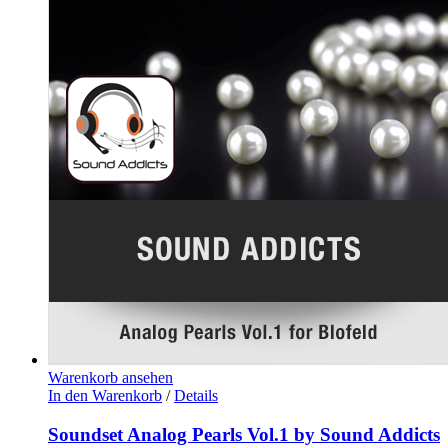
Warenkorb ansehen
In den Warenkorb
/
Details
Soundset Analog Pearls Vol.1 by Sound Addicts