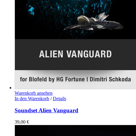
Warenkorb ansehen
In den Warenkorb
/
Details
Soundset Alien Vanguard
39,00
€