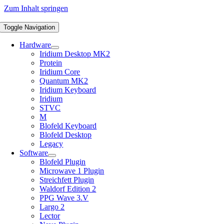
Zum Inhalt springen
Toggle Navigation
Hardware
Iridium Desktop MK2
Protein
Iridium Core
Quantum MK2
Iridium Keyboard
Iridium
STVC
M
Blofeld Keyboard
Blofeld Desktop
Legacy
Software
Blofeld Plugin
Microwave 1 Plugin
Streichfett Plugin
Waldorf Edition 2
PPG Wave 3.V
Largo 2
Lector