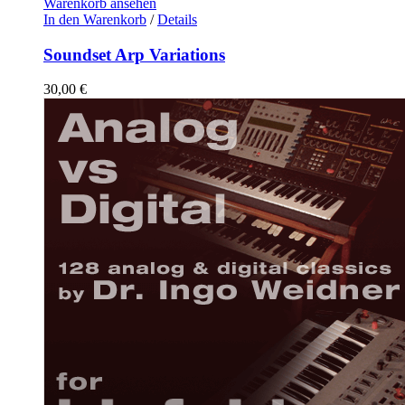
Warenkorb ansehen
In den Warenkorb
/
Details
Soundset Arp Variations
30,00
€