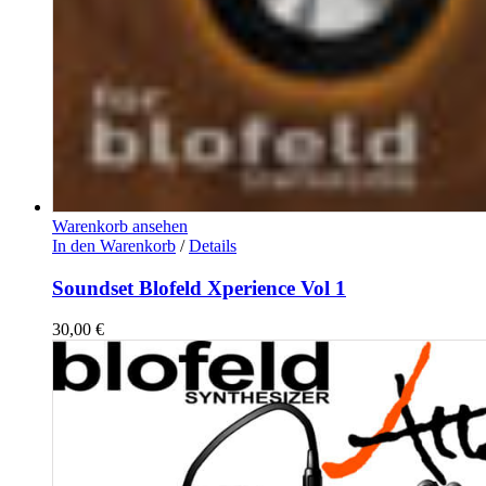
Warenkorb ansehen
In den Warenkorb
/
Details
Soundset Blofeld Xperience Vol 1
30,00
€