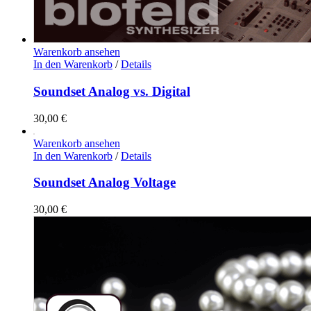
Warenkorb ansehen
In den Warenkorb
/
Details
Soundset Analog vs. Digital
30,00
€
Warenkorb ansehen
In den Warenkorb
/
Details
Soundset Analog Voltage
30,00
€