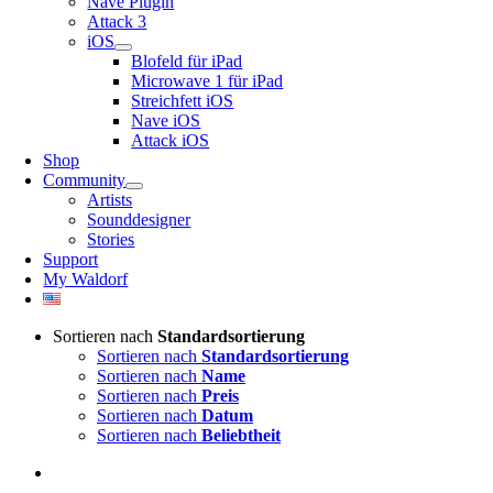
Nave Plugin
Attack 3
iOS
Blofeld für iPad
Microwave 1 für iPad
Streichfett iOS
Nave iOS
Attack iOS
Shop
Community
Artists
Sounddesigner
Stories
Support
My Waldorf
Sortieren nach
Standardsortierung
Sortieren nach
Standardsortierung
Sortieren nach
Name
Sortieren nach
Preis
Sortieren nach
Datum
Sortieren nach
Beliebtheit