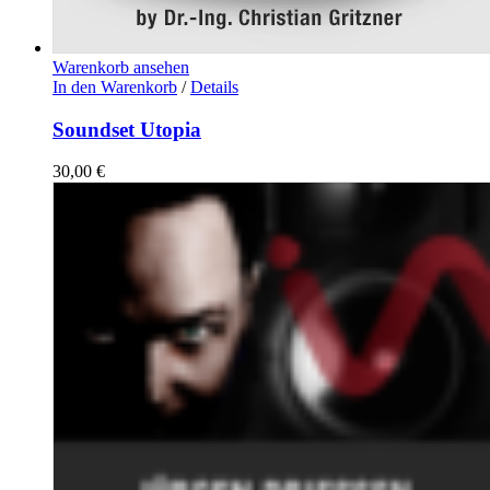
Warenkorb ansehen
In den Warenkorb
/
Details
Soundset Utopia
30,00
€