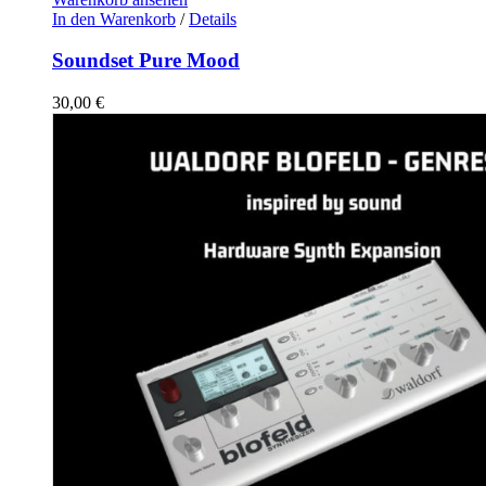
In den Warenkorb
/
Details
Soundset Pure Mood
30,00
€