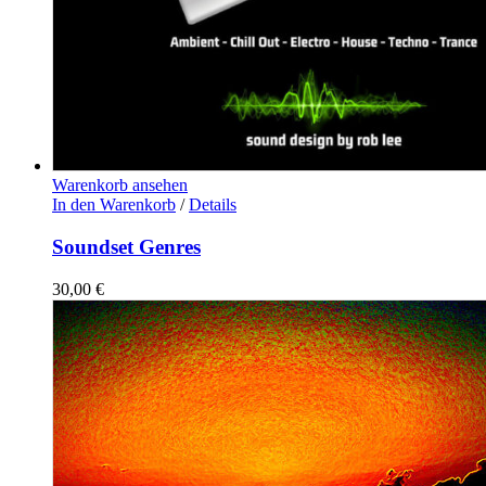
Warenkorb ansehen
In den Warenkorb
/
Details
Soundset Genres
30,00
€