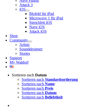
Nave Plugin
Attack 3
iOS
Blofeld für iPad
Microwave 1 für iPad
Streichfett iOS
Nave iOS
Attack iOS
Shop
Community
Artists
Sounddesigner
Stories
Support
My Waldorf
Sortieren nach
Datum
Sortieren nach
Standardsortierung
Sortieren nach
Name
Sortieren nach
Preis
Sortieren nach
Datum
Sortieren nach
Beliebtheit