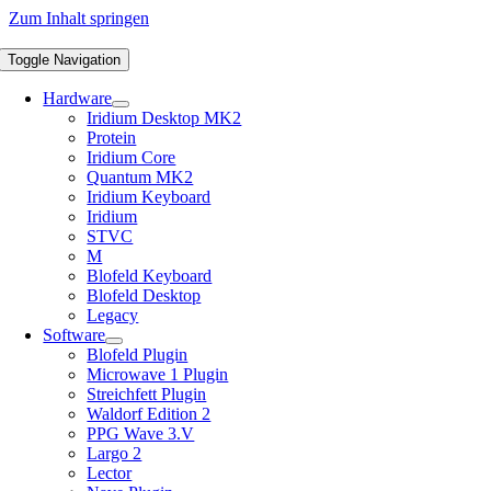
Zum Inhalt springen
Toggle Navigation
Hardware
Iridium Desktop MK2
Protein
Iridium Core
Quantum MK2
Iridium Keyboard
Iridium
STVC
M
Blofeld Keyboard
Blofeld Desktop
Legacy
Software
Blofeld Plugin
Microwave 1 Plugin
Streichfett Plugin
Waldorf Edition 2
PPG Wave 3.V
Largo 2
Lector