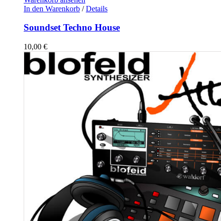
In den Warenkorb
/
Details
Soundset Techno House
10,00
€