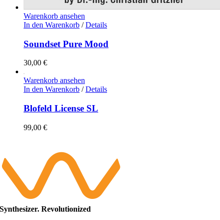
Warenkorb ansehen
In den Warenkorb
/
Details
Soundset Pure Mood
30,00
€
Warenkorb ansehen
In den Warenkorb
/
Details
Blofeld License SL
99,00
€
Synthesizer. Revolutionized