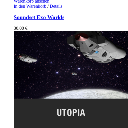
Warenkorb ansehen
In den Warenkorb
/
Details
Soundset Exo Worlds
30,00
€