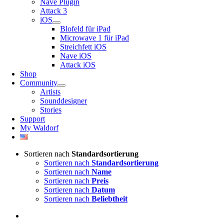
Nave Plugin
Attack 3
iOS
Blofeld für iPad
Microwave 1 für iPad
Streichfett iOS
Nave iOS
Attack iOS
Shop
Community
Artists
Sounddesigner
Stories
Support
My Waldorf
Sortieren nach
Standardsortierung
Sortieren nach
Standardsortierung
Sortieren nach
Name
Sortieren nach
Preis
Sortieren nach
Datum
Sortieren nach
Beliebtheit