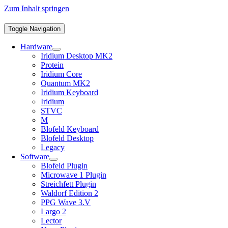
Zum Inhalt springen
Toggle Navigation
Hardware
Iridium Desktop MK2
Protein
Iridium Core
Quantum MK2
Iridium Keyboard
Iridium
STVC
M
Blofeld Keyboard
Blofeld Desktop
Legacy
Software
Blofeld Plugin
Microwave 1 Plugin
Streichfett Plugin
Waldorf Edition 2
PPG Wave 3.V
Largo 2
Lector