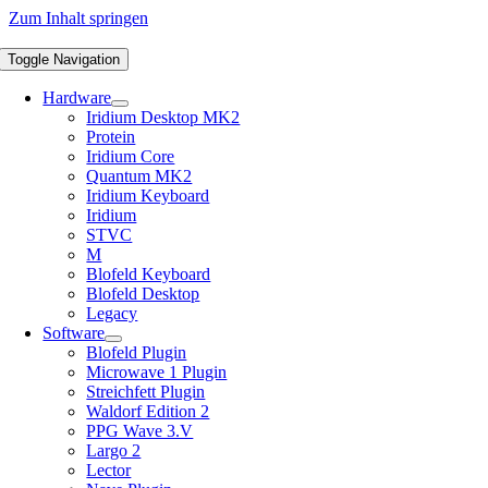
Zum Inhalt springen
Toggle Navigation
Hardware
Iridium Desktop MK2
Protein
Iridium Core
Quantum MK2
Iridium Keyboard
Iridium
STVC
M
Blofeld Keyboard
Blofeld Desktop
Legacy
Software
Blofeld Plugin
Microwave 1 Plugin
Streichfett Plugin
Waldorf Edition 2
PPG Wave 3.V
Largo 2
Lector