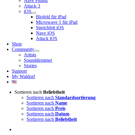
Nave Plugin
Attack 3
iOS
Blofeld für iPad
Microwave 1 für iPad
Streichfett iOS
Nave iOS
Attack iOS
Shop
Community
Artists
Sounddesigner
Stories
Support
My Waldorf
Sortieren nach
Beliebtheit
Sortieren nach
Standardsortierung
Sortieren nach
Name
Sortieren nach
Preis
Sortieren nach
Datum
Sortieren nach
Beliebtheit