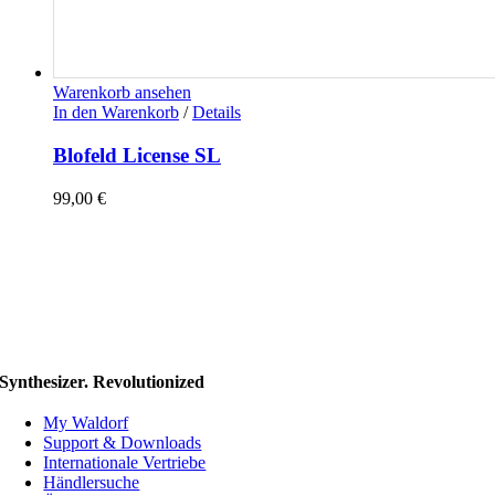
Warenkorb ansehen
In den Warenkorb
/
Details
Blofeld License SL
99,00
€
Synthesizer. Revolutionized
My Waldorf
Support & Downloads
Internationale Vertriebe
Händlersuche