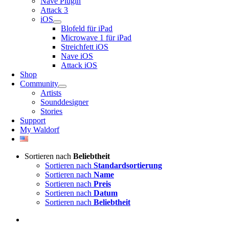
Nave Plugin
Attack 3
iOS
Blofeld für iPad
Microwave 1 für iPad
Streichfett iOS
Nave iOS
Attack iOS
Shop
Community
Artists
Sounddesigner
Stories
Support
My Waldorf
Sortieren nach
Beliebtheit
Sortieren nach
Standardsortierung
Sortieren nach
Name
Sortieren nach
Preis
Sortieren nach
Datum
Sortieren nach
Beliebtheit