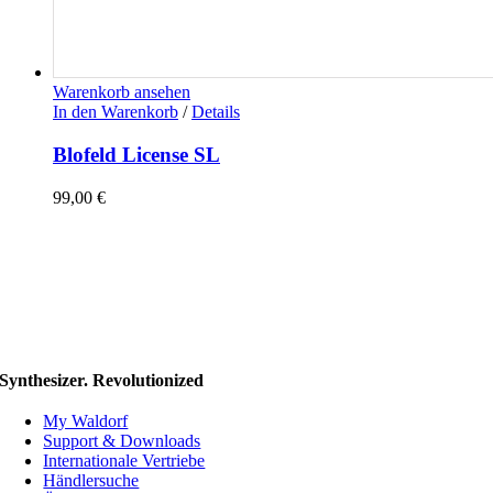
Warenkorb ansehen
In den Warenkorb
/
Details
Blofeld License SL
99,00
€
Synthesizer. Revolutionized
My Waldorf
Support & Downloads
Internationale Vertriebe
Händlersuche