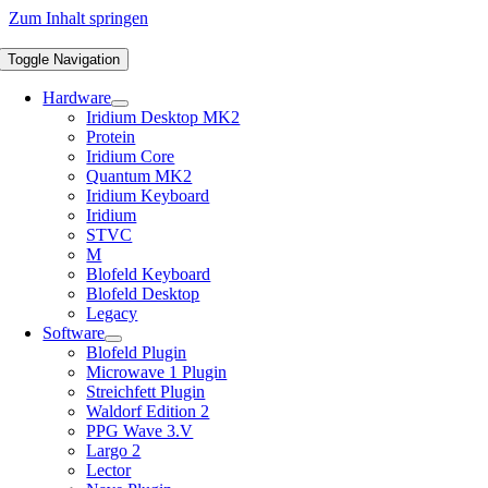
Zum Inhalt springen
Toggle Navigation
Hardware
Iridium Desktop MK2
Protein
Iridium Core
Quantum MK2
Iridium Keyboard
Iridium
STVC
M
Blofeld Keyboard
Blofeld Desktop
Legacy
Software
Blofeld Plugin
Microwave 1 Plugin
Streichfett Plugin
Waldorf Edition 2
PPG Wave 3.V
Largo 2
Lector