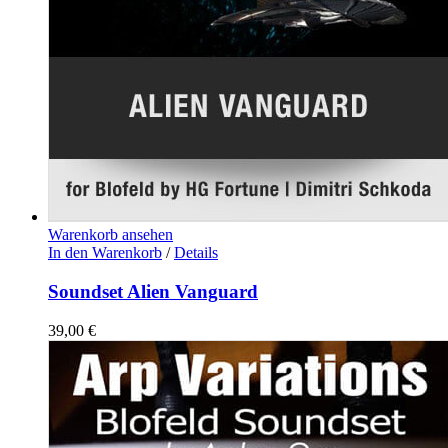
Warenkorb ansehen
In den Warenkorb
/
Details
Soundset Alien Vanguard
39,00
€