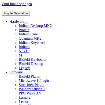
Zum Inhalt springen
Toggle Navigation
Hardware
Iridium Desktop MK2
Protein
Iridium Core
Quantum MK2
Iridium Keyboard
Iridium
STVC
M
Blofeld Keyboard
Blofeld Desktop
Legacy
Software
Blofeld Plugin
Microwave 1 Plugin
Streichfett Plugin
Waldorf Edition 2
PPG Wave 3.V
Largo 2
Lector