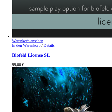
Warenkorb ansehen
In den Warenkorb
/
Details
Blofeld License SL
99,00
€