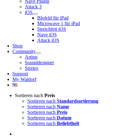
Nave Plugin
Attack 3
iOS
Blofeld für iPad
Microwave 1 für iPad
Streichfett iOS
Nave iOS
Attack iOS
Shop
Community
Artists
Sounddesigner
Stories
Support
My Waldorf
Sortieren nach
Preis
Sortieren nach
Standardsortierung
Sortieren nach
Name
Sortieren nach
Preis
Sortieren nach
Datum
Sortieren nach
Beliebtheit