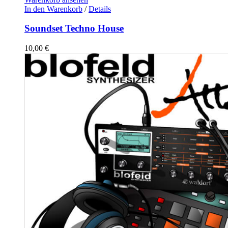
In den Warenkorb
/
Details
Soundset Techno House
10,00
€