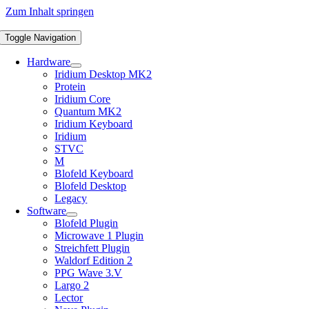
Zum Inhalt springen
Toggle Navigation
Hardware
Iridium Desktop MK2
Protein
Iridium Core
Quantum MK2
Iridium Keyboard
Iridium
STVC
M
Blofeld Keyboard
Blofeld Desktop
Legacy
Software
Blofeld Plugin
Microwave 1 Plugin
Streichfett Plugin
Waldorf Edition 2
PPG Wave 3.V
Largo 2
Lector