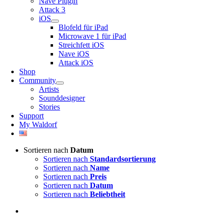
Nave Plugin
Attack 3
iOS
Blofeld für iPad
Microwave 1 für iPad
Streichfett iOS
Nave iOS
Attack iOS
Shop
Community
Artists
Sounddesigner
Stories
Support
My Waldorf
Sortieren nach
Datum
Sortieren nach
Standardsortierung
Sortieren nach
Name
Sortieren nach
Preis
Sortieren nach
Datum
Sortieren nach
Beliebtheit