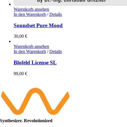
Warenkorb ansehen
In den Warenkorb
/
Details
Soundset Pure Mood
30,00
€
Warenkorb ansehen
In den Warenkorb
/
Details
Blofeld License SL
99,00
€
Synthesizer. Revolutionized