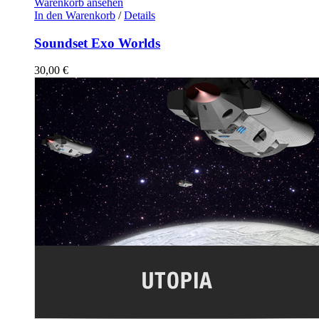
Warenkorb ansehen
In den Warenkorb
/
Details
Soundset Exo Worlds
30,00
€