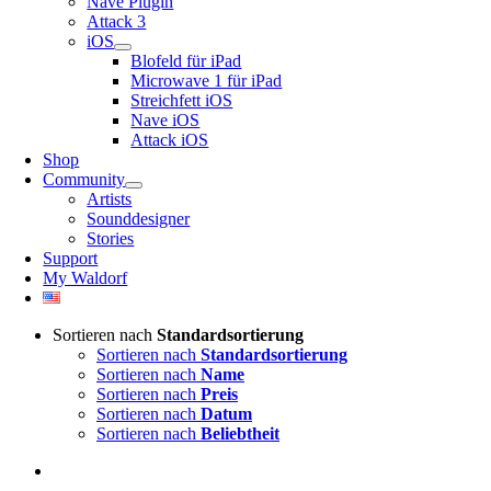
Nave Plugin
Attack 3
iOS
Blofeld für iPad
Microwave 1 für iPad
Streichfett iOS
Nave iOS
Attack iOS
Shop
Community
Artists
Sounddesigner
Stories
Support
My Waldorf
Sortieren nach
Standardsortierung
Sortieren nach
Standardsortierung
Sortieren nach
Name
Sortieren nach
Preis
Sortieren nach
Datum
Sortieren nach
Beliebtheit