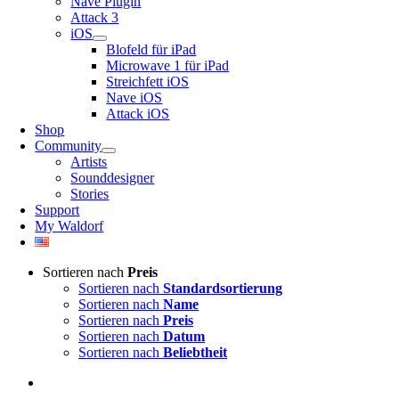
Nave Plugin
Attack 3
iOS
Blofeld für iPad
Microwave 1 für iPad
Streichfett iOS
Nave iOS
Attack iOS
Shop
Community
Artists
Sounddesigner
Stories
Support
My Waldorf
Sortieren nach
Preis
Sortieren nach
Standardsortierung
Sortieren nach
Name
Sortieren nach
Preis
Sortieren nach
Datum
Sortieren nach
Beliebtheit