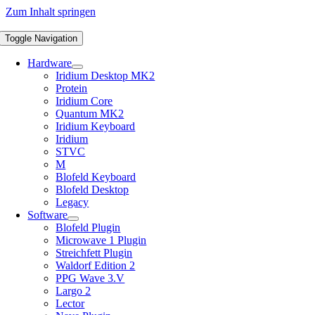
Zum Inhalt springen
Toggle Navigation
Hardware
Iridium Desktop MK2
Protein
Iridium Core
Quantum MK2
Iridium Keyboard
Iridium
STVC
M
Blofeld Keyboard
Blofeld Desktop
Legacy
Software
Blofeld Plugin
Microwave 1 Plugin
Streichfett Plugin
Waldorf Edition 2
PPG Wave 3.V
Largo 2
Lector