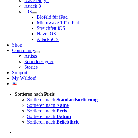
Nave Plugin
Attack 3
iOS
Blofeld für iPad
Microwave 1 für iPad
Streichfett iOS
Nave iOS
Attack iOS
Shop
Community
Artists
Sounddesigner
Stories
Support
My Waldorf
Sortieren nach
Preis
Sortieren nach
Standardsortierung
Sortieren nach
Name
Sortieren nach
Preis
Sortieren nach
Datum
Sortieren nach
Beliebtheit