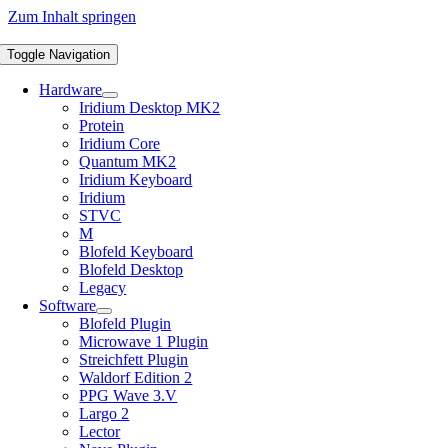
Zum Inhalt springen
Toggle Navigation
Hardware
Iridium Desktop MK2
Protein
Iridium Core
Quantum MK2
Iridium Keyboard
Iridium
STVC
M
Blofeld Keyboard
Blofeld Desktop
Legacy
Software
Blofeld Plugin
Microwave 1 Plugin
Streichfett Plugin
Waldorf Edition 2
PPG Wave 3.V
Largo 2
Lector