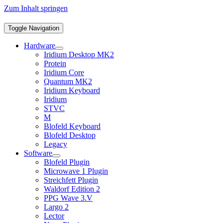
Zum Inhalt springen
Toggle Navigation
Hardware
Iridium Desktop MK2
Protein
Iridium Core
Quantum MK2
Iridium Keyboard
Iridium
STVC
M
Blofeld Keyboard
Blofeld Desktop
Legacy
Software
Blofeld Plugin
Microwave 1 Plugin
Streichfett Plugin
Waldorf Edition 2
PPG Wave 3.V
Largo 2
Lector