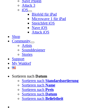
Nave Plugin
Attack 3
iOS
Blofeld für iPad
Microwave 1 für iPad
Streichfett iOS
Nave iOS
Attack iOS
Shop
Community
Artists
Sounddesigner
Stories
Support
My Waldorf
Sortieren nach
Datum
Sortieren nach
Standardsortierung
Sortieren nach
Name
Sortieren nach
Preis
Sortieren nach
Datum
Sortieren nach
Beliebtheit